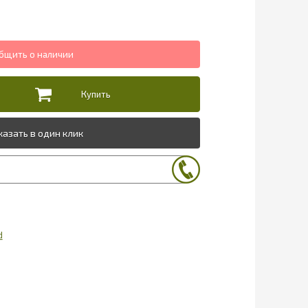
казать в один клик
d