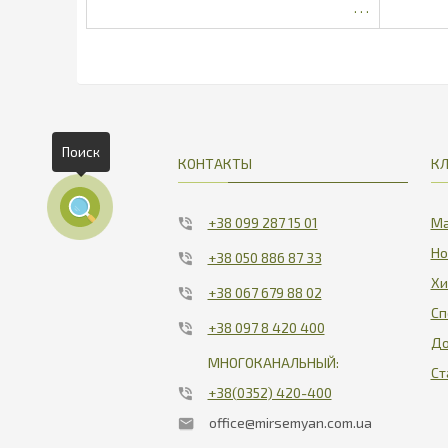
189
Поиск
КОНТАКТЫ
К
+38 099 287 15 01
Ма
Но
+38 050 886 87 33
Хи
+38 067 679 88 02
Сп
+38 097 8 420 400
До
МНОГОКАНАЛЬНЫЙ:
Ст
+38(0352) 420-400
office@mirsemyan.com.ua