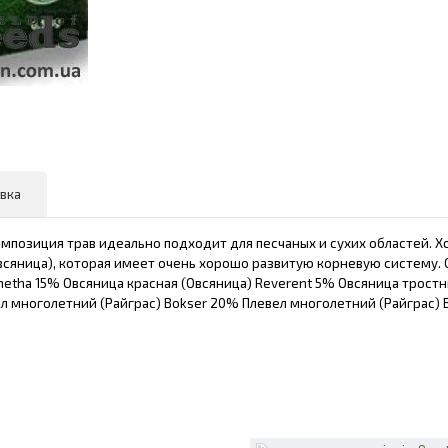
вка
омпозиция трав идеально подходит для песчаных и сухих областей. 
овсяница), которая имеет очень хорошо развитую корневую систему. 
netha 15% Овсяница красная (Овсяница) Reverent 5% Овсяница тростн
л многолетний (Райграс) Bokser 20% Плевел многолетний (Райграс) Be