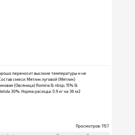
Хорошо переносит высокие температуры и не
Состав смеси: Мятлик луговой (Мятлик)
иковая (Овсяница) Romina & nbsp; 15% &
lida 30%. Норма расхода: 0.9 кг на 36 м2
1157