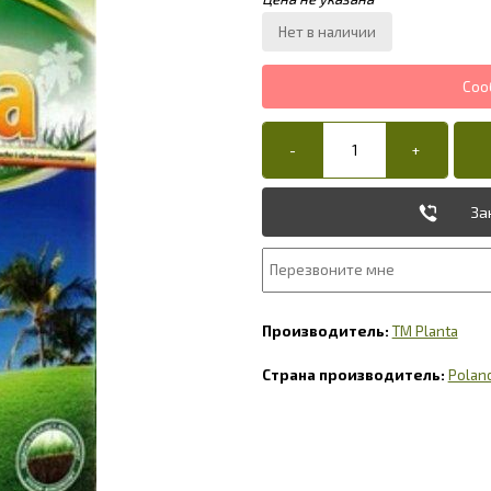
За
TM Planta
Polan