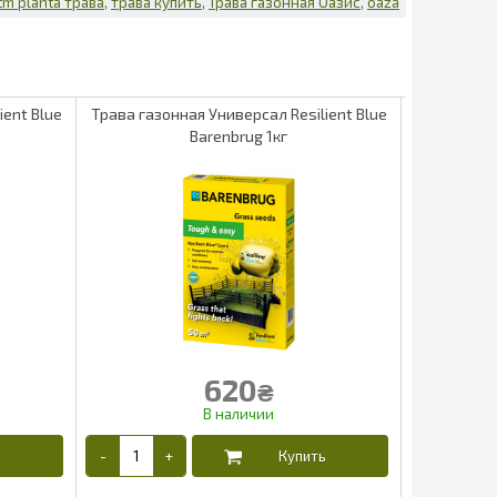
 tm planta трава
трава купить
Трава газонная Оазис
oaza
ient Blue
Трава газонная Универсал Resilient Blue
Трава га
Barenbrug 1кг
620
₴