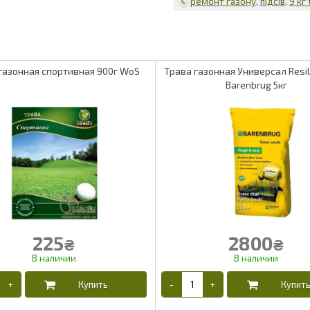
ремонт газону
підсів
9 кг
газонная спортивная 900г WoS
Трава газонная Универсал Resil
Barenbrug 5кг
225
2800
₴
₴