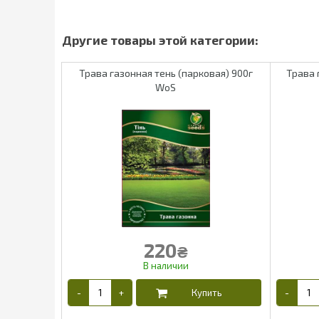
Трава газонная тень (парковая) 900г
Трава 
WoS
220
₴