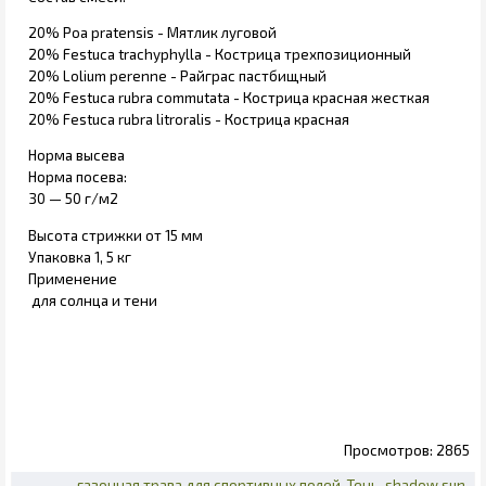
20% Poa pratensis - Мятлик луговой
20% Festuca trachyphylla - Кострица трехпозиционный
20% Lolium perenne - Райграс пастбищный
20% Festuca rubra commutata - Кострица красная жесткая
20% Festuca rubra litroralis - Кострица красная
Норма высева
Норма посева:
30 — 50 г/м2
Высота стрижки от 15 мм
Упаковка 1, 5 кг
Применение
для солнца и тени
2865
газонная трава для спортивных полей
Тень
shadow sun