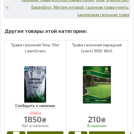
Баренбруг
Мятлик луговой
газонная трава купить
карликовая газонная трава
Трава газонная Тень 10кг
Трава газонная парадная
LawnGrass
(элит) 900г WoS
2590
₴
1850
210
₴
₴