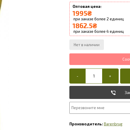
1995
₴
2
1862.5
₴
4
За
Barenbrug