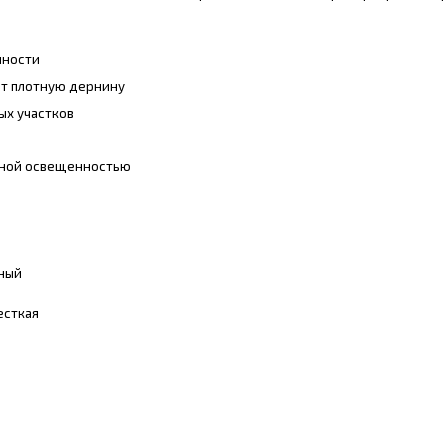
нности
ет плотную дернину
ых участков
чной освещенностью
нный
есткая