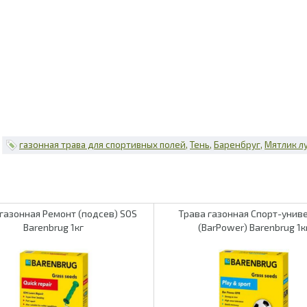
газонная трава для спортивных полей
Тень
Баренбруг
Мятлик л
газонная Ремонт (подсев) SOS
Трава газонная Спорт-унив
Barenbrug 1кг
(BarPower) Barenbrug 1к