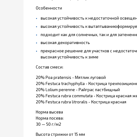
Особенности
высокая устойчивость к недостаточной освеще
высокая устойчивость к вытаптываниюформиру
подходит как для солнечных, так и для затененн
высокая декоративность
прекрасное решение для участков с недостато
высокая устойчивость к зиме
Состав смеси:
20% Poa pratensis - Мятлик луговой
20% Festuca trachyphylla - Кострица трехпозицио
20% Lolium perenne - Райграс пастбищный
20% Festuca rubra commutata - Кострица красная ж
20% Festuca rubra litroralis - Кострица красная
Норма высева
Норма посева:
30 — 50 г/м2
Высота стрижки от 15 мм