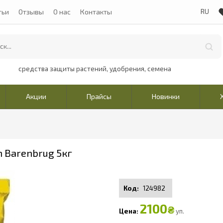
тьи
Отзывы
О нас
Контакты
средства защиты растений, удобрения, семена
Акции
Прайсы
Новинки
 Barenbrug 5кг
124982
2100
₴
уп.