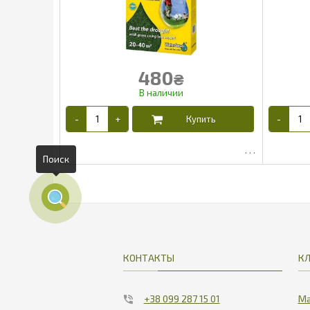
480
₴
Поиск
422.5
КОНТАКТЫ
К
+38 099 287 15 01
Ма