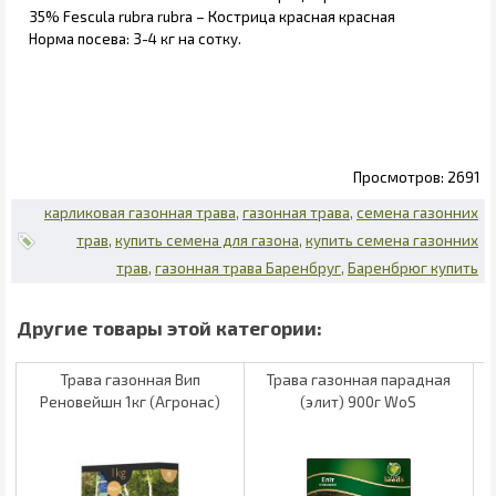
35% Fescula rubra rubra – Кострица красная красная
Норма посева: 3-4 кг на сотку.
2691
карликовая газонная трава
газонная трава
семена газонних
трав
купить семена для газона
купить семена газонних
трав
газонная трава Баренбруг
Баренбрюг купить
Трава газонная Вип
Трава газонная парадная
Реновейшн 1кг (Агронас)
(элит) 900г WoS