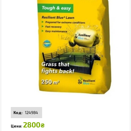
124984
2800
₴