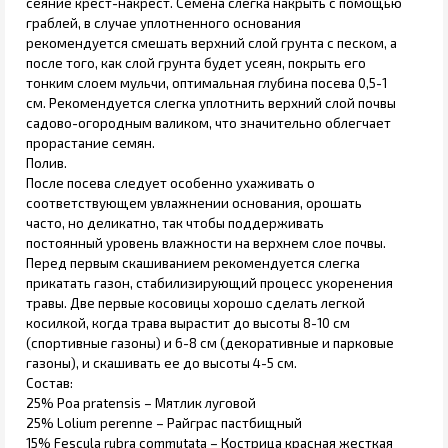
сеяние крест-накрест. Семена слегка накрыть с помощью
граблей, в случае уплотненного основания
рекомендуется смешать верхний слой грунта с песком, а
после того, как слой грунта будет усеян, покрыть его
тонким слоем мульчи, оптимальная глубина посева 0,5-1
см. Рекомендуется слегка уплотнить верхний слой почвы
садово-огородным валиком, что значительно облегчает
прорастание семян.
Полив.
После посева следует особенно ухаживать о
соответствующем увлажнении основания, орошать
часто, но деликатно, так чтобы поддерживать
постоянный уровень влажности на верхнем слое почвы.
Перед первым скашиванием рекомендуется слегка
прикатать газон, стабилизирующий процесс укоренения
травы. Две первые косовицы хорошо сделать легкой
косилкой, когда трава вырастит до высоты 8-10 см
(спортивные газоны) и 6-8 см (декоративные и парковые
газоны), и скашивать ее до высоты 4-5 см.
Состав:
25% Poa pratensis – Мятлик луговой
25% Lolium perenne – Райграс пастбищный
15% Fescula rubra commutata – Кострица красная жесткая