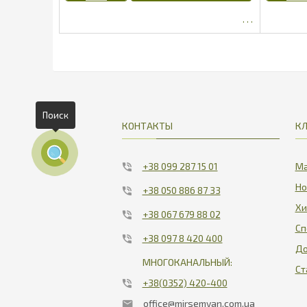
2501.25
Поиск
КОНТАКТЫ
К
+38 099 287 15 01
Ма
Но
+38 050 886 87 33
Хи
+38 067 679 88 02
Сп
+38 097 8 420 400
До
МНОГОКАНАЛЬНЫЙ:
Ст
+38(0352) 420-400
office@mirsemyan.com.ua