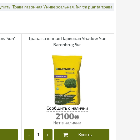
упить
Трава газонная Универсальная
1кг tm planta трава
ow Sun"
Трава газонная Парковая Shadow Sun
Трава газо
Barenbrug 5кг
2100
₴