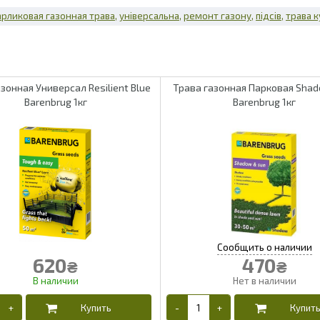
арликовая газонная трава
універсальна
ремонт газону
підсів
трава к
зонная Универсал Resilient Blue
Трава газонная Парковая Shad
Barenbrug 1кг
Barenbrug 1кг
620
470
₴
₴