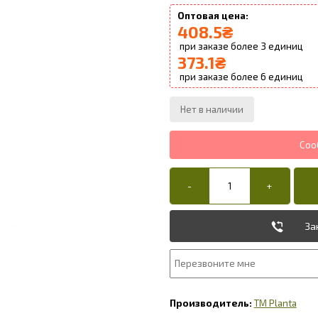
408.5
₴
3
373.1
₴
6
За
TM Planta