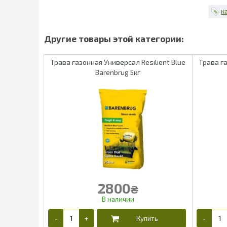
к
Трава газонная Универсал Resilient Blue
Трава га
Barenbrug 5кг
2800
₴