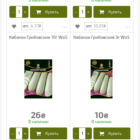
4.37
10.01
Кабачок Грибовские 10г WoS
Кабачок Грибовские 3г WoS
26
10
₴
₴