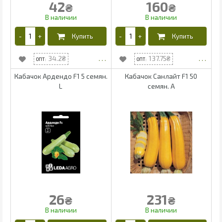
42
160
₴
₴
34.2
137.75
Кабачок Ардендо F1 5 семян.
Кабачок Санлайт F1 50
L
семян. А
26
231
₴
₴