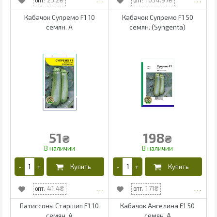
Кабачок Супремо F1 10
Кабачок Супремо F1 50
cемян. А
cемян. (Syngenta)
51
198
₴
₴
41.4
171
Патиссоны Старшип F1 10
Кабачок Ангелина F1 50
cемян. А
cемян. А