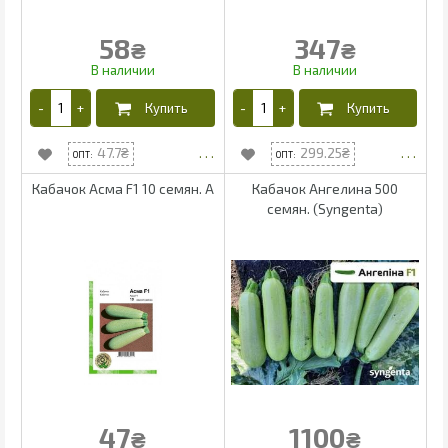
58
347
₴
₴
47.7
299.25
Кабачок Асма F1 10 cемян. А
Кабачок Ангелина 500
семян. (Syngenta)
47
1100
₴
₴