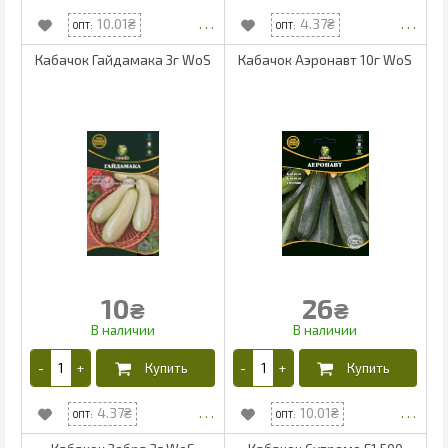
10.01
4.37
Кабачок Гайдамака 3г WoS
Кабачок Аэронавт 10г WoS
10
26
₴
₴
4.37
10.01