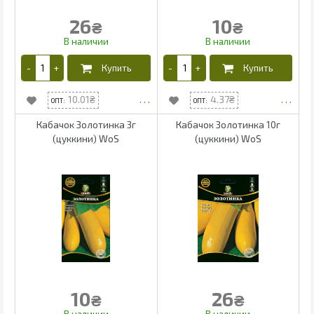
26
10
₴
₴
10.01
4.37
Кабачок Золотинка 3г
Кабачок Золотинка 10г
(цуккини) WoS
(цуккини) WoS
10
26
₴
₴