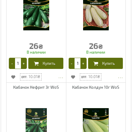
26
26
₴
₴
10.01
10.01
Кабачок Нефрит 3г WoS
Кабачок Колдун 10г WoS