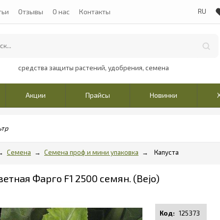
тьи
Отзывы
О нас
Контакты
средства защиты растений, удобрения, семена
Акции
Прайсы
Новинки
ьтр
Семена
Семена проф и мини упаковка
Капуста
етная Фарго F1 2500 семян. (Bejo)
125373