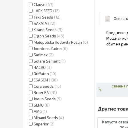
Clause
47
LARK SEED
12
Takii Seeds
12
Описан
SAKATA
22
Kitano Seeds
3
Среднепоздн
Ergon Seeds
46
Мощная кон
Małopolska Hodowla Roślin
6
сбыт на ры
Joordens Zaden
6
Satimex
2
Solare Sementi
1
НАСКО
3
Griffaton
10
ESASEM
130
семена 
Cora Seeds
16
Broer B.V
31
Joeun Seeds
9
SEMO
8
AMG
1
Minami Seeds
4
Капуста саво
Superior
2
20 с