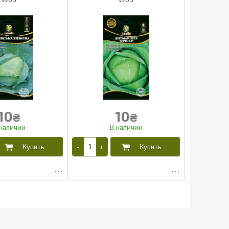
10
10
₴
₴
5.65
5.65