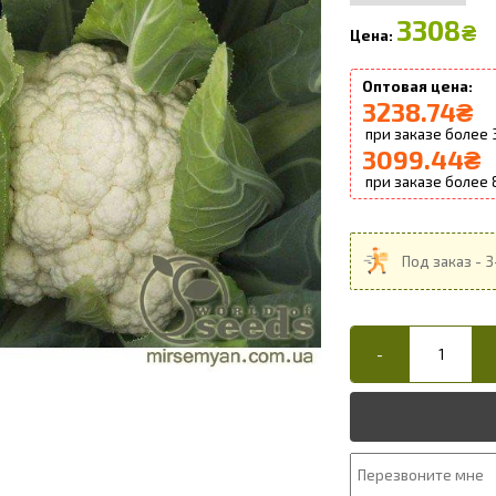
3308
₴
3238.74
₴
3099.44
₴