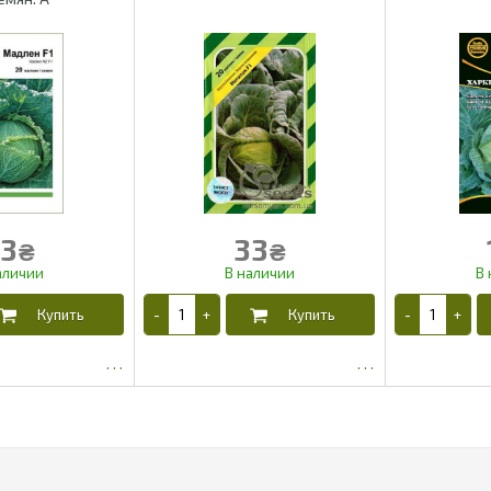
3
33
₴
₴
7
27