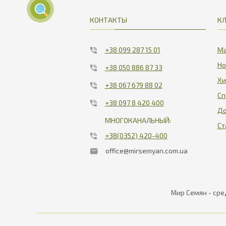
КОНТАКТЫ
К
+38 099 287 15 01
Ма
Но
+38 050 886 87 33
Хи
+38 067 679 88 02
Сп
+38 097 8 420 400
До
МНОГОКАНАЛЬНЫЙ:
Ст
+38(0352) 420-400
office@mirsemyan.com.ua
Мир Семян - сре