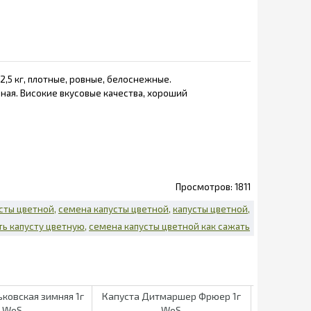
2,5 кг, плотные, ровные, белоснежные.
ная. Високие вкусовые качества, хороший
1811
усты цветной
семена капусты цветной
капусты цветной
ть капусту цветную
семена капусты цветной как сажать
ьковская зимняя 1г
Капуста Дитмаршер Фрюер 1г
Капуста кр
WoS
WoS