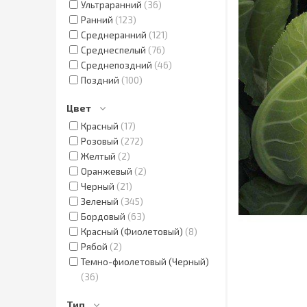
Ультраранний
36
Ранний
123
Среднеранний
121
Среднеспелый
76
Среднепоздний
46
Поздний
100
Цвет
Красный
17
Розовый
272
Желтый
2
Оранжевый
2
Черный
21
Зеленый
345
Бордовый
63
Красный (Фиолетовый)
8
Рябой
2
Темно-фиолетовый (Черный)
36
Тип