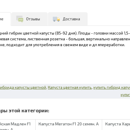
ие
Отзывы
Доставка
ий гибрик цветной капусты (85-92 дня). Плоды - головки массой 1,5-
евая система, лиственная розетка - большая, вертикально направлен
нке, подходит для употребления в свежем виде и дл япереработки.
гибрида капусты цветной
Капуста цветная купить
купить гибрид кап
купи
йская Мадлен F1
Капуста Мегатон F1 20 семян. А
Капуста Хар
емян. А