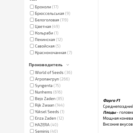
Броколи
17
Брюссельськая
9
Белоголовая
119
Цветная
49
Кольраби
1
Пекинская
12
Савойская
5
Краснокочанная
7
Производитель
World of Seeds
36
Агропакгруп
266
Syngenta
75
Nunhems
616
Bejo Zaden
85
Фарго F1
Rijk Zwaan
144
Среднепоздний 
Yüksel Seeds
1
Плоды
- головк
Enza Zaden
12
Мощная коневая
Високие вкусов
HAZERA
40
Seminis
40