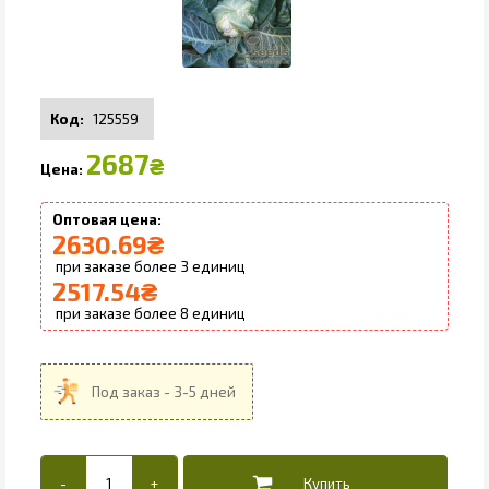
125559
2687
₴
2630.69
₴
3
2517.54
₴
8