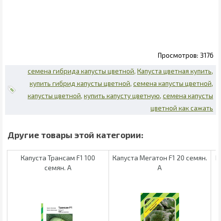
3176
семена гибрида капусты цветной
Капуста цветная купить
купить гибрид капусты цветной
семена капусты цветной
капусты цветной
купить капусту цветную
семена капусты
цветной как сажать
Капуста Трансам F1 100
Капуста Мегатон F1 20 семян.
К
семян. А
А