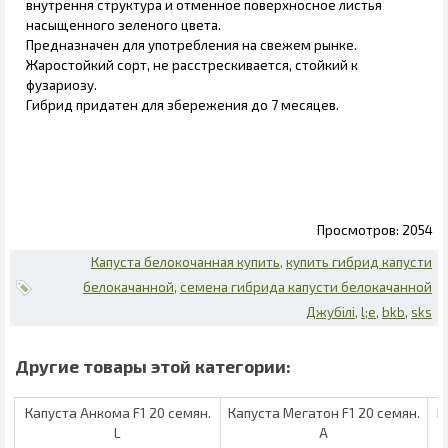
внутрення структура и отменное поверхносное листья
насыщенного зеленого цвета.
Предназначен для употребления на свежем рынке.
Жаростойкий сорт, не расстрескивается, стойкий к
фузариозу.
Гибрид придатен для збережения до 7 месяцев.
2054
Капуста белокочанная купить
купить гибрид капусти
белокачанной
семена гибрида капусти белокачанной
Джубілі
l;e
bkb
sks
Капуста Анкома F1 20 семян.
Капуста Мегатон F1 20 семян.
К
L
А