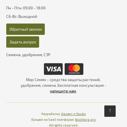
Пн - Птн: 09:00 - 18:00
Сб-Вс: Выходной
Обратный звонок
Задать вопрос
Семена, удобрения, СЗР
Мир Семян - средства защиты растений,
удобрения, семена. Бесплатная консультация -
напишите нам
.
↑
Разработка:
Design-n Studio
Працює на SaaS платформі
Платформа для інте
Працює на SaaS платформі:
BooStore.pro
All rights reserved.