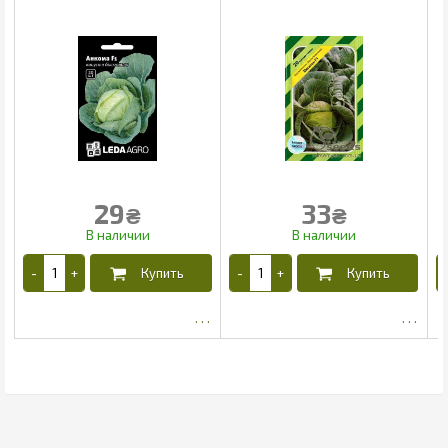
29
33
₴
₴
22.16
27