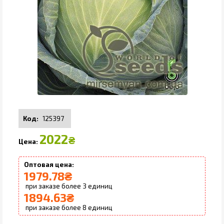
125397
2022
₴
1979.78
₴
3
1894.63
₴
8