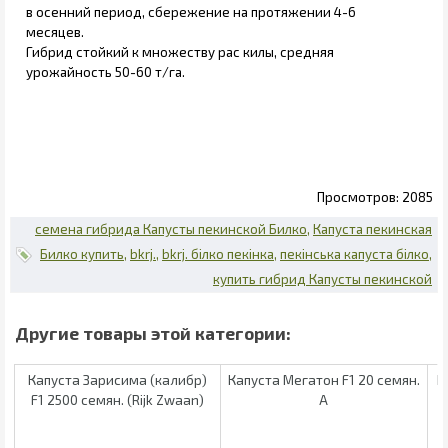
в осенний период, сбережение на протяжении 4-6
месяцев.
Гибрид стойкий к множеству рас килы, средняя
урожайность 50-60 т/га.
2085
семена гибрида Капусты пекинской Билко
Капуста пекинская
Билко купить
bkrj.
bkrj. білко пекінка
пекінська капуста білко
купить гибрид Капусты пекинской
Капуста Зарисима (калибр)
Капуста Мегатон F1 20 семян.
К
F1 2500 семян. (Rijk Zwaan)
А