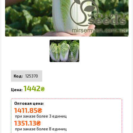
125370
1442
₴
1411.85
₴
3
1351.13
₴
8