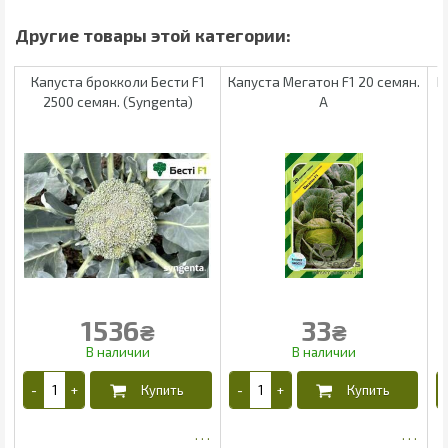
Капуста брокколи Бести F1
Капуста Мегатон F1 20 семян.
К
2500 семян. (Syngenta)
А
1536
33
₴
₴