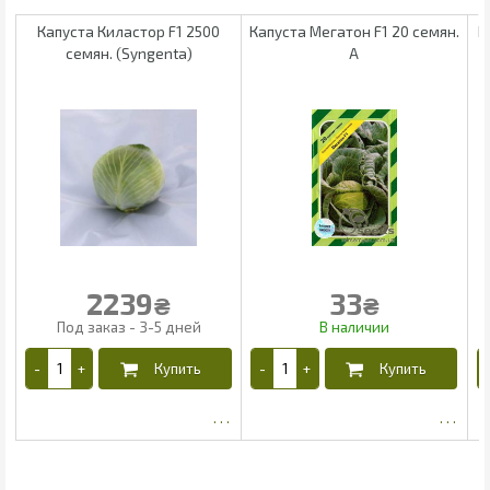
Капуста Киластор F1 2500
Капуста Мегатон F1 20 семян.
К
семян. (Syngenta)
А
2239
33
₴
₴