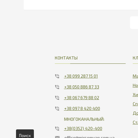
КОНТАКТЫ
К
+38 099 287 15 01
Ма
Но
+38 050 886 87 33
Хи
+38 067 679 88 02
Сп
+38 097 8 420 400
До
МНОГОКАНАЛЬНЫЙ:
Ст
+38(0352) 420-400
Поиск
office@mirsemyan.com.ua