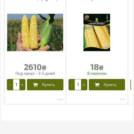
2610
18
₴
₴
2445.61
12.04