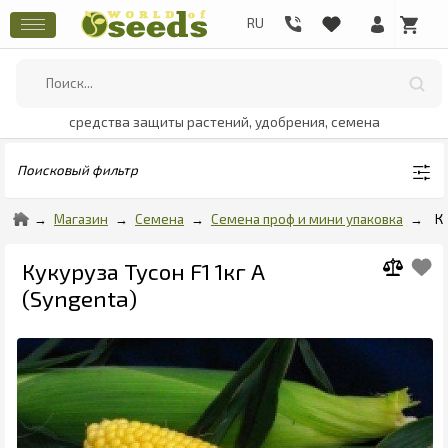
средства защиты растений, удобрения, семена
Поисковый фильтр
Магазин
Семена
Семена проф и мини упаковка
К
Кукуруза Тусон F1 1кг А
(Syngenta)