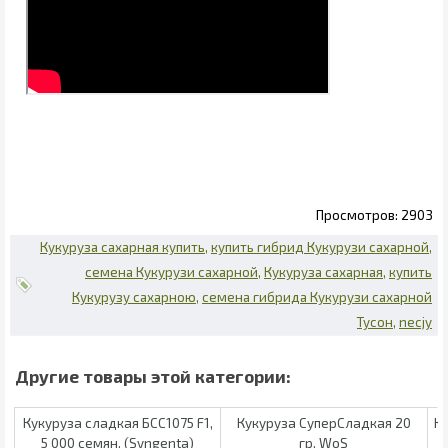
2903
Кукуруза сахарная купить
купить гибрид Кукурузи сахарной
семена Кукурузи сахарной
Кукуруза сахарная
купить
Кукурузу сахарною
семена гибрида Кукурузи сахарной
Тусон
necjy
Кукуруза сладкая БСС1075 F1,
Кукуруза СуперСладкая 20
Ку
5 000 семян. (Syngenta)
гр. WoS