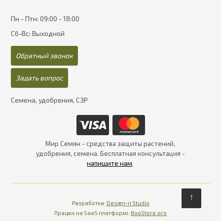
Пн - Птн: 09:00 - 18:00
Сб-Вс: Выходной
Обратный звонок
Задать вопрос
Семена, удобрения, СЗР
Мир Семян - средства защиты растений,
удобрения, семена. Бесплатная консультация -
напишите нам
.
↑
Разработка:
Design-n Studio
Працює на SaaS платформі
Платформа для інте
Працює на SaaS платформі:
BooStore.pro