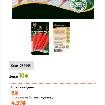
252995
10
₴
8
₴
3
4.37
₴