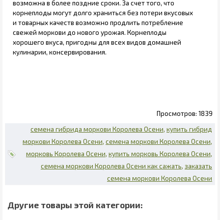
возможна в более поздние сроки. За счет того, что
корнеплоды могут долго храниться без потери вкусовых
и товарных качеств возможно продлить потребление
свежей моркови до нового урожая. Корнеплоды
хорошего вкуса, пригодны для всех видов домашней
кулинарии, консервирования.
1839
семена гибрида моркови Королева Осени
купить гибрид
моркови Королева Осени
семена моркови Королева Осени
морковь Королева Осени
купить морковь Королева Осени
семена моркови Королева Осени как сажать
заказать
семена моркови Королева Осени