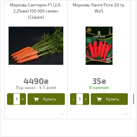
Морковь Санторин F1 (2,0-
Морковь Ланге Роте 20 гр.
М
2,25мм) 100 000 семян.
WoS
(Clause)
4490
35
₴
₴