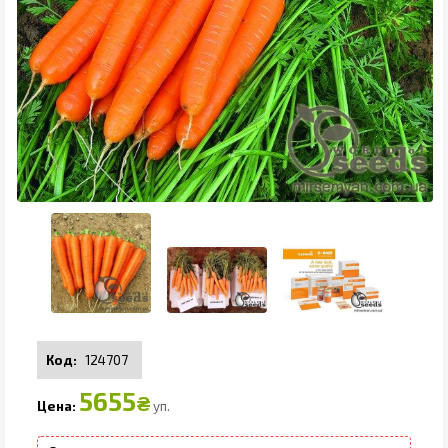
124707
5655
₴
уп.