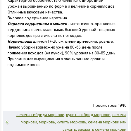
Характерной особенностью является однородный
урожай выровненных по форме и величине корнеплодов.
Отличные вкусовые качества.
Высокое содержание каротина.
Окраска сердцевины и мякоти
- интенсивно-оранжевая,
сердцевина очень маленькая. Высокий урожай товарных
корнеплодов практически нет отходов.
Корнеплоды
длиной 17-20 см, цилиндрические, ровные.
Начало уборки возможно уже на 60-65 день после
появления всходов (на пучок), 90% урожая на 80-85 день.
Пригодна для выращивания в очень ранние сроки и
подзимние посев.
1940
семена гибрида моркови
купить гибрид моркови
семена
моркови
морковь
купить морковь
семена моркови как
сажать
заказать семена моркови