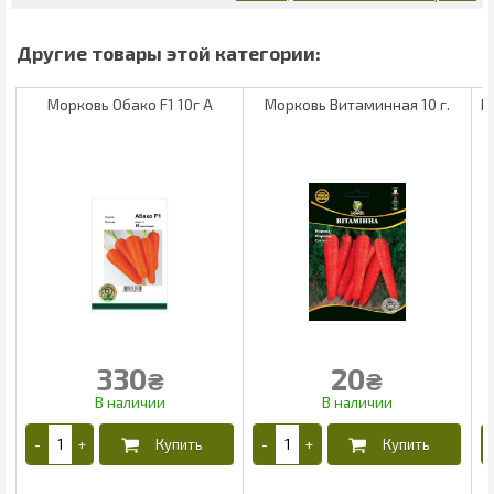
Морковь Обако F1 10г А
Морковь Витаминная 10 г.
М
330
20
₴
₴