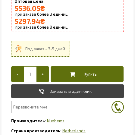
5536.05
₴
3
5297.94
₴
8
Заказать в один клик
Nunhems
Netherlands