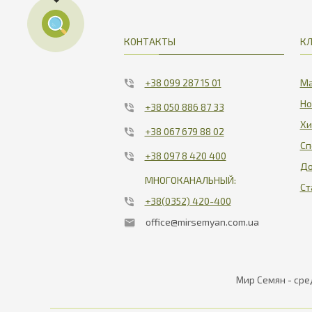
КОНТАКТЫ
К
+38 099 287 15 01
Ма
Но
+38 050 886 87 33
Хи
+38 067 679 88 02
Сп
+38 097 8 420 400
До
МНОГОКАНАЛЬНЫЙ:
Ст
+38(0352) 420-400
office@mirsemyan.com.ua
Мир Семян - сре