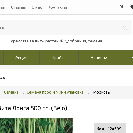
тьи
Отзывы
О нас
Контакты
средства защиты растений, удобрения, семена
Акции
Прайсы
Новинки
ьтр
Семена
Семена проф и мини упаковка
Морковь
та Лонга 500 гр. (Bejo)
124699