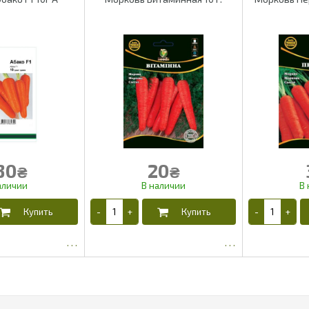
30
20
₴
₴
85
13.23