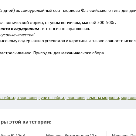
45 дней) высокоурожайный сорт моркови Флаккийського типа для дл
ы -
конической формы, с тупым кончиком, массой 300-500г.
коти и сердцевины
- интенсивно-оранжевая.
кусовые качества!
высокому содержанию углеводов и каротина, а также сочности испол
 растрескиванию. Пригоден для механического сбора.
а гибрида моркови
купить гибрид моркови
семена моркови
морков
бако F1 10г А
Морковь Витаминная 10 г.
Морковь Пе