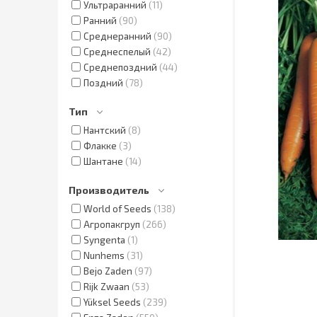
Ультраранний
11
Ранний
90
Среднеранний
90
Среднеспелый
42
Среднепоздний
44
Поздний
78
Тип
Нантский
8
Флакке
3
Шантане
14
Производитель
World of Seeds
138
Агропакгруп
266
Syngenta
1
Nunhems
31
Bejo Zaden
97
Rijk Zwaan
53
Yüksel Seeds
239