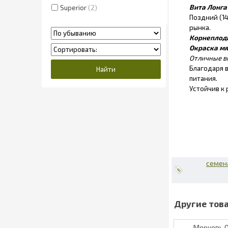
Вита Лонга
Superior
2
Поздний (1
рынка.
Корнеплод
Окраска мя
Отличные в
Благодаря 
питания.
Устойчив к
семен
Морковь О