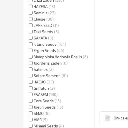
Enza Zaden
550
HAZERA
13
Seminis
23
Clause
30
LARK SEED
11
Takii Seeds
3
SAKATA
3
Kitano Seeds
164
Ergon Seeds
46
Małopolska Hodowla Roślin
6
Joordens Zaden
6
Satimex
2
Solare Sementi
61
НАСКО
33
Griffaton
2
ESASEM
130
Cora Seeds
16
Joeun Seeds
18
SEMO
8
Описан
AMG
9
Minami Seeds
4