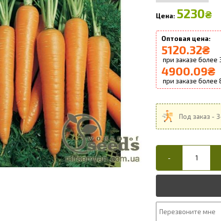
5230
₴
5120.32
₴
4900.09
₴