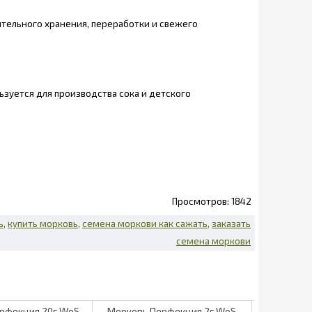
ительного хранения, переработки и свежего
ьзуется для производства сока и детского
1842
ь
купить морковь
семена моркови как сажать
заказать
семена моркови
рфекция 20г WoS
Морковь Перфекция 2г WoS
Морковь