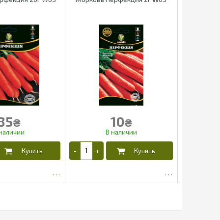
35
10
₴
₴
17.83
4.37