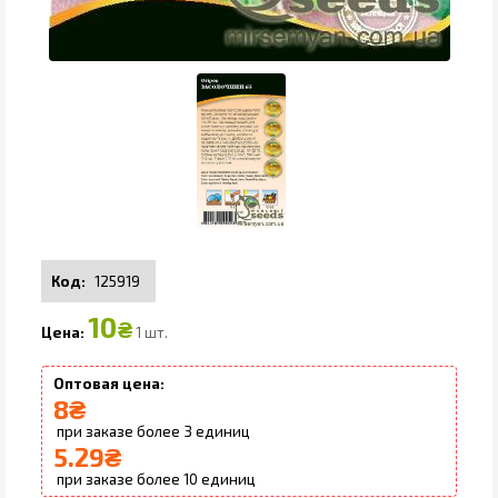
125919
10
₴
1 шт.
8
₴
3
5.29
₴
10