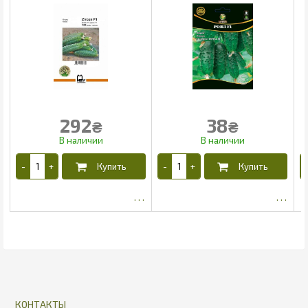
292
38
₴
₴
251.75
31.63
КОНТАКТЫ