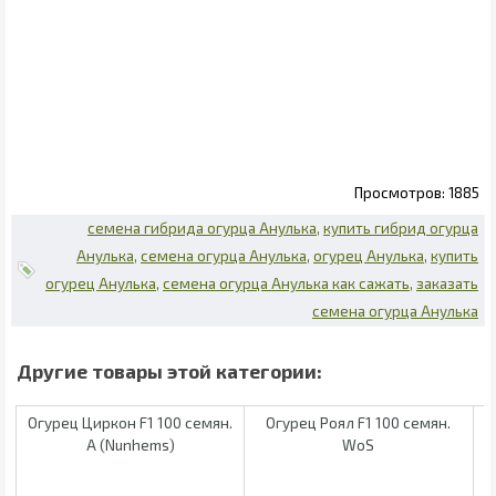
1885
семена гибрида огурца Анулька
купить гибрид огурца
Анулька
семена огурца Анулька
огурец Анулька
купить
огурец Анулька
семена огурца Анулька как сажать
заказать
семена огурца Анулька
Огурец Циркон F1 100 семян.
Огурец Роял F1 100 семян.
А (Nunhems)
WoS