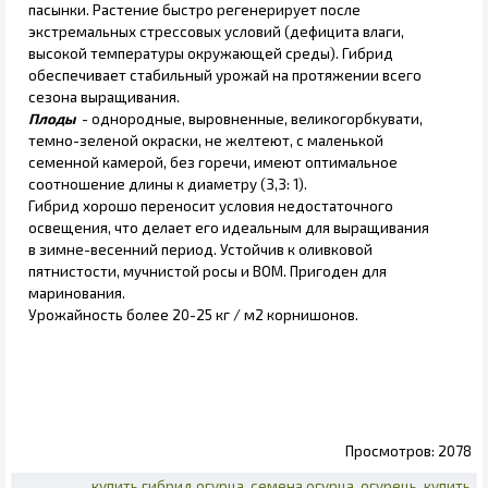
пасынки. Растение быстро регенерирует после
экстремальных стрессовых условий (дефицита влаги,
высокой температуры окружающей среды). Гибрид
обеспечивает стабильный урожай на протяжении всего
сезона выращивания.
Плоды
- однородные, выровненные, великогорбкувати,
темно-зеленой окраски, не желтеют, с маленькой
семенной камерой, без горечи, имеют оптимальное
соотношение длины к диаметру (3,3: 1).
Гибрид хорошо переносит условия недостаточного
освещения, что делает его идеальным для выращивания
в зимне-весенний период. Устойчив к оливковой
пятнистости, мучнистой росы и ВОМ. Пригоден для
маринования.
Урожайность более 20-25 кг / м2 корнишонов.
2078
купить гибрид огурца
семена огурца
огурець
купить