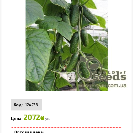
124758
2072
₴
уп.