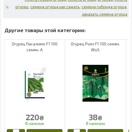
огурец
семена огурца как сажать
семена гибрида огурца
заказать семена огурца
Огурец Пасалимо F1 100
Огурец Роял F1 100 семян.
семян. А
WoS
220
38
₴
₴