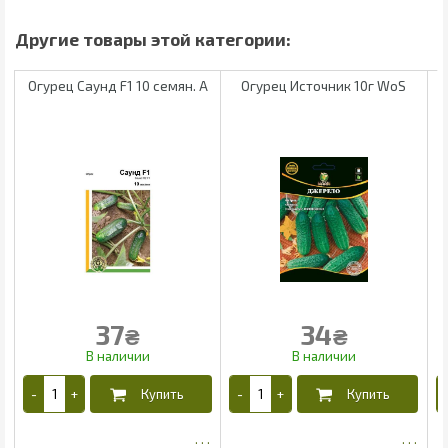
Огурец Саунд F1 10 семян. А
Огурец Источник 10г WoS
37
34
₴
₴