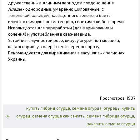
дружественным длинным периодом плодоношения.
Плоды
- однородные, умеренно шипованные, с
тоненькой кожицей, насыщенного зеленого цвета,
имеют отличную консистенцию, генетически без горечи.
Используются для переработки (для маринования и
соления) и употребления в свежем виде.
Устойчив к мучнистой росе, вирусу огуречной мозаики,
кладоспориозу, толерантен к переноспорозу.
Рекомендуется для выращивания в засушливых регионах
Украины.
1907
купить гибрид огурца
семена огурца
огурець
купить
огурец
семена огурца как сажать
семена гибрида огурца
заказать семена огурца