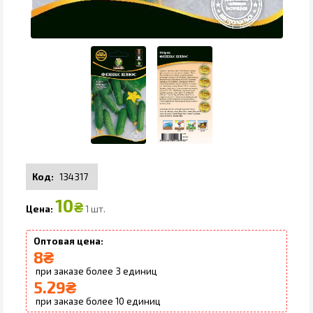
134317
10
₴
1 шт.
8
₴
3
5.29
₴
10