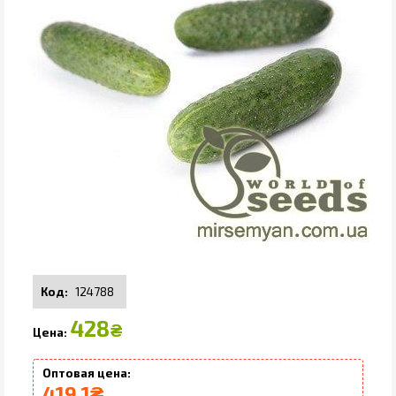
124788
428
₴
419.1
₴