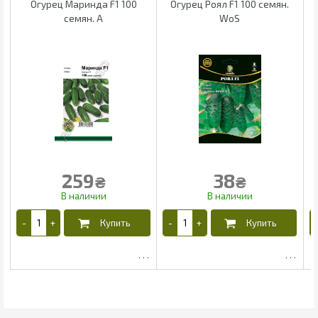
Огурец Маринда F1 100
Огурец Роял F1 100 семян.
семян. А
WoS
259
38
₴
₴
223.25
31.63