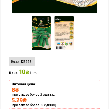
125928
10
₴
1 шт.
8
₴
3
5.29
₴
10