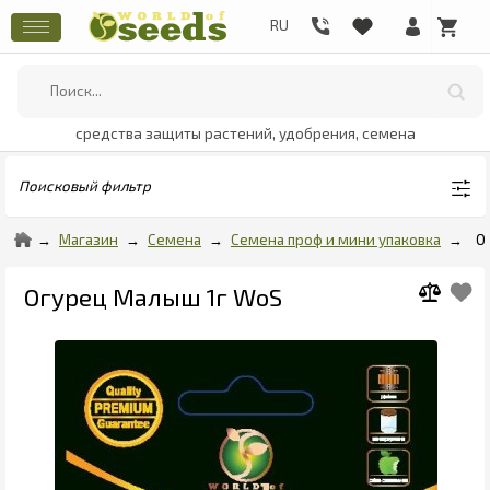
средства защиты растений, удобрения, семена
Поисковый фильтр
Магазин
Семена
Семена проф и мини упаковка
О
Огурец Малыш 1г WoS