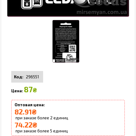
296551
87
₴
82.91
₴
2
74.22
₴
5