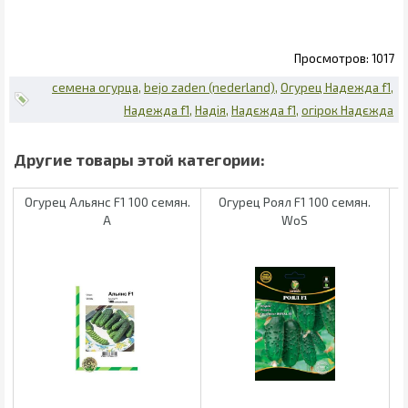
1017
семена огурца
bejo zaden (nederland)
Огурец Надежда f1
Надежда f1
Надія
Надєжда f1
огірок Надєжда
Огурец Альянс F1 100 семян.
Огурец Роял F1 100 семян.
А
WoS