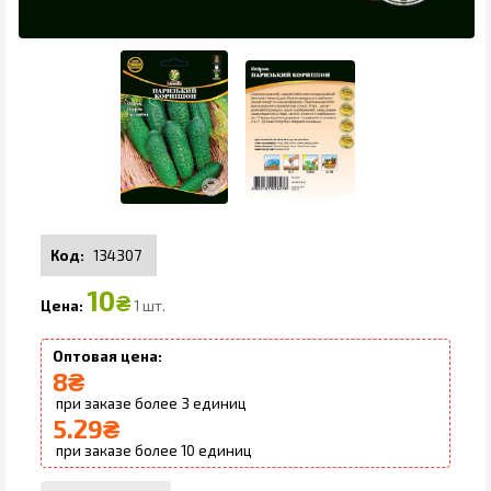
134307
10
₴
1 шт.
8
₴
3
5.29
₴
10