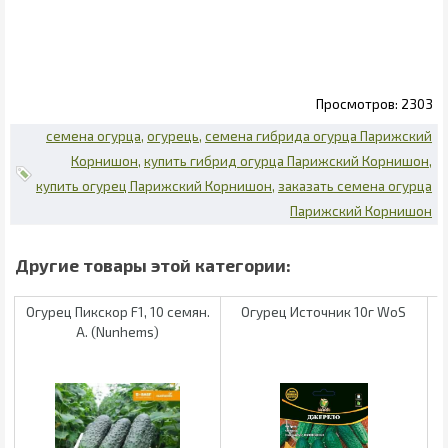
2303
семена огурца
огурець
семена гибрида огурца Парижский
Корнишон
купить гибрид огурца Парижский Корнишон
купить огурец Парижский Корнишон
заказать семена огурца
Парижский Корнишон
Огурец Пикскор F1, 10 семян.
Огурец Источник 10г WoS
А. (Nunhems)