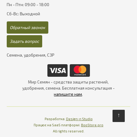
Пн - Птн: 09:00 - 18:00
Сб-Вс: Выходной
Обратный звонок
Задать вопрос
Семена, удобрения, СЗР
Мир Семян - средства защиты растений,
удобрения, семена. Бесплатная консультация -
напишите нам
.
↑
Разработка:
Design-n Studio
Працює на SaaS платформі
Платформа для інте
Працює на SaaS платформі:
BooStore.pro
All rights reserved.