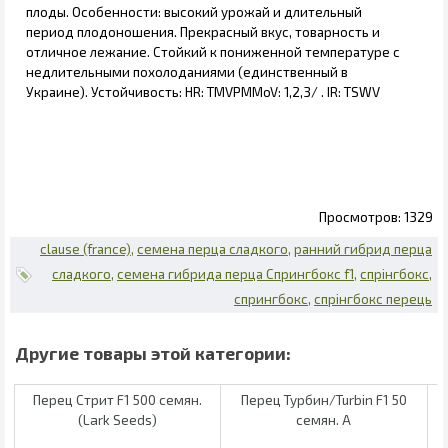
плоды. Особенности: высокий урожай и длительный
период плодоношения. Прекрасный вкус, товарность и
отличное лежание. Стойкий к пониженной температуре с
недлительными похолоданиями (единственный в
Украине). Устойчивость: HR: TMVPMMoV: 1,2,3/ . IR: TSWV
1329
clause (france)
семена перца сладкого
ранний гибрид перца
сладкого
семена гибрида перца Спрингбокс f1
спрінгбокс
спрингбокс
спрінгбокс перець
Перец Стрит F1 500 семян.
Перец Турбин/Turbin F1 50
(Lark Seeds)
семян. А