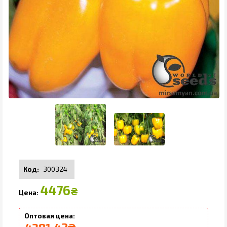
300324
4476
₴