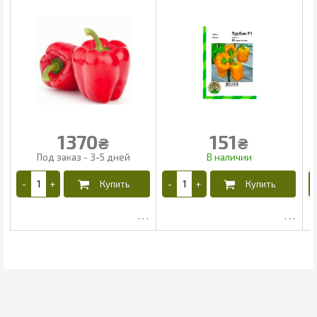
1370
151
₴
₴
1301.74
130.15