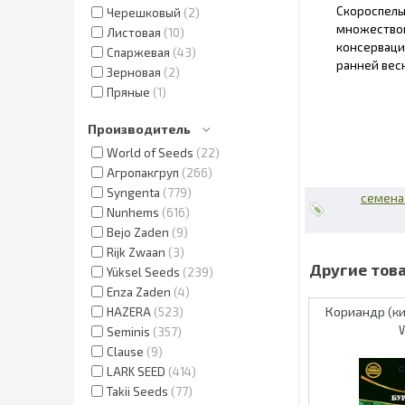
Скороспелый
Черешковый
2
множеством
Листовая
10
консерваци
Спаржевая
43
ранней весн
Зерновая
2
Пряные
1
Производитель
World of Seeds
22
Агропакгруп
266
Syngenta
779
семена
Nunhems
616
Bejo Zaden
9
Rijk Zwaan
3
Yüksel Seeds
239
Enza Zaden
4
Кориандр (ки
HAZERA
523
Seminis
357
Clause
9
LARK SEED
414
Takii Seeds
77