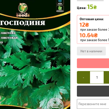
15
₴
12
₴
10.64
₴