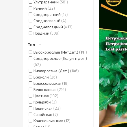
Ультраранний
581
Ранний
22
Среднеранний
17
Среднеспелый
4
Среднепоздний
413
Поздний
509
Тип
Высокорослые (Интдет.)
141
Среднерослые (Полуинтдет.)
42
Низкорослые (Дет.)
146
Броколи
26
Брюссельськая
19
Белоголовая
216
Цветная
102
Кольраби
3
Пекинская
23
Савойская
7
Краснокочанная
12
Батун
11