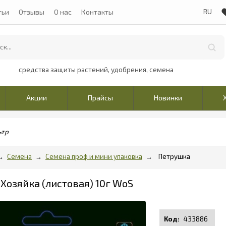
тьи
Отзывы
О нас
Контакты
средства защиты растений, удобрения, семена
Акции
Прайсы
Новинки
ьтр
Семена
Семена проф и мини упаковка
Петрушка
Хозяйка (листовая) 10г WoS
433886