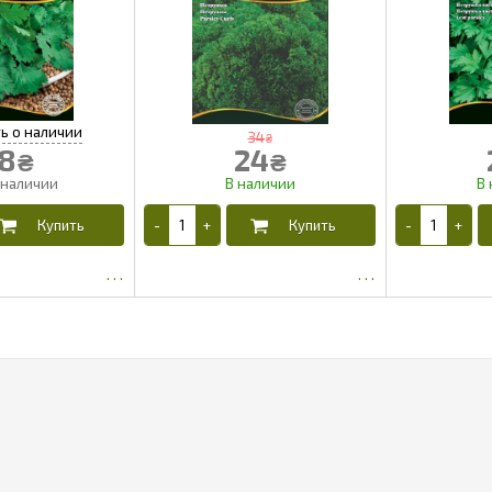
34
₴
8
24
₴
₴
2.54
15.2