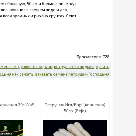
еет большую, 50 см и больше, розетку с
спользования в свежем виде и для
на плодородных и рыхлых грунтах. Сеют
728
емена петрушки Господыня
петрушка Господыня
купить
одыня как сажать
заказать семена петрушки Господыня
арнавал 20г WoS
Петрушка Игл/Eagl (корневая)
Петрушка И
50гр. (Bejo)
5