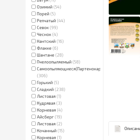
Озимий
54
Порей
5
Репчатый
44
Севок
99
Чеснок
4
Нантский
16
Флакке
6
Шантане
28
Пчелоопыляемый
58
Самоопыляющиеся(Партенокарпик.)
306
Горький
5
Сладкий
238
Листовая
1
Кудрявая
3
Корневая
4
Айсберг
19
Листовая
2
Описан
Кочанный
15
Корневая
1