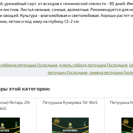
, урожайный сорт, от всходов к технической спелости - 80 дней. Им
 листков. Листья нежные, сочные, ароматные. Рекомендуется для и
и овощей. Культура - влаголюбивая и светолюбивая. Хорошо растет 
ою, летом и под зиму на глубину 1,5-2 см.
 гибрида петрушки Господыня
купить гибрид петрушки Господыня
с
петрушку Господыня
семена петрушки Госп
нза) Янтарь 20г
Петрушка Кучерява 10г WoS
Петрушка К
WoS