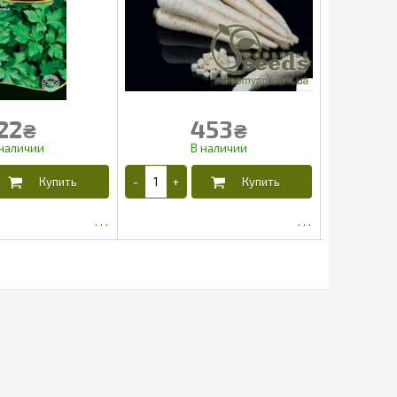
22
453
₴
₴
15.2
424