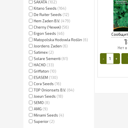
SAKATA
102
Kitano Seeds
164
De Ruiter Seeds
12
Hem Zaden B.V.
479
Cherny (Чехия)
56
Ergon Seeds
46
1
Małopolska Hodowla Roślin
6
Joordens Zaden
6
Satimex
2
Solare Sementi
61
НАСКО
33
Griffaton
10
ESASEM
130
Cora Seeds
16
TOP Onionsets B.V.
64
1
Joeun Seeds
18
SEMO
8
AMG
9
Minami Seeds
4
Superior
2