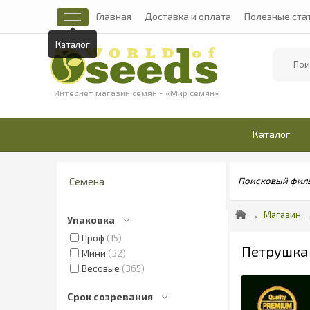
Главная
Доставка и оплата
Полезные ста
Каталог
Найти
Интернет магазин семян - «Мир семян»
Каталог
Семена
Поисковый фил
Магазин
Упаковка
Проф
15
Петрушка 
Мини
32
Весовые
365
Срок созревания