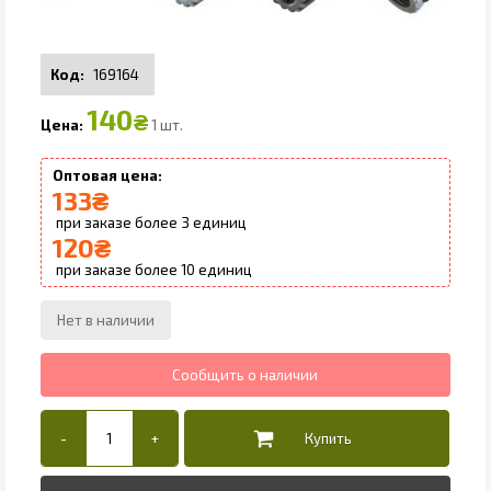
169164
140
₴
1 шт.
133
₴
3
120
₴
10