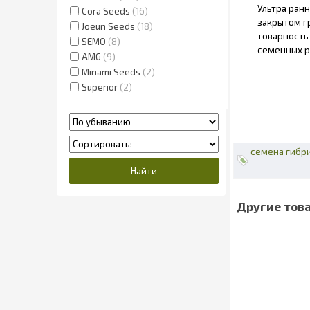
Ультра ран
Cora Seeds
16
закрытом гр
Joeun Seeds
18
товарность 
SEMO
8
семенных р
AMG
9
Minami Seeds
2
Superior
2
семена гибр