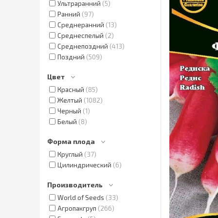
Ультраранний
5
Ранний
97
Среднеранний
13
Среднеспелый
2
Среднепоздний
413
Поздний
509
Цвет
Красный
85
Желтый
1082
Черный
1
Белый
8
Форма плода
Круглый
37
Цилиндрический
6
Производитель
World of Seeds
33
Агропакгруп
266