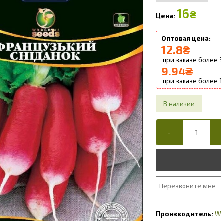
16
₴
12.8
₴
9.94
₴
W