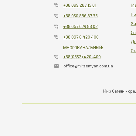
+38 099 287 15 01
Ма
Но
+38 050 886 87 33
Хи
+38 067 679 88 02
Сп
+38 097 8 420 400
До
МНОГОКАНАЛЬНЫЙ:
Ст
+38(0352) 420-400
office@mirsemyan.com.ua
Мир Семян - сре