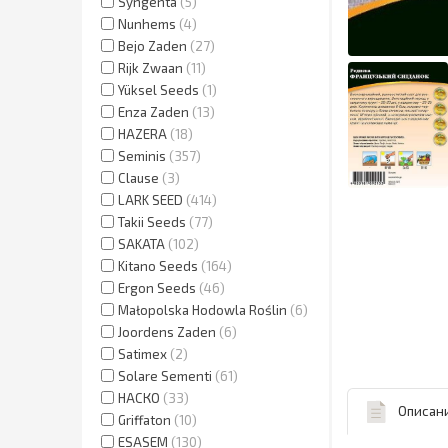
Syngenta
5
Nunhems
4
Bejo Zaden
27
Rijk Zwaan
11
Yüksel Seeds
1
Enza Zaden
13
HAZERA
18
Seminis
357
Clause
3
LARK SEED
414
Takii Seeds
77
SAKATA
102
Kitano Seeds
164
Ergon Seeds
46
Małopolska Hodowla Roślin
6
Joordens Zaden
6
Satimex
2
Solare Sementi
61
НАСКО
33
Описан
Griffaton
10
ESASEM
130