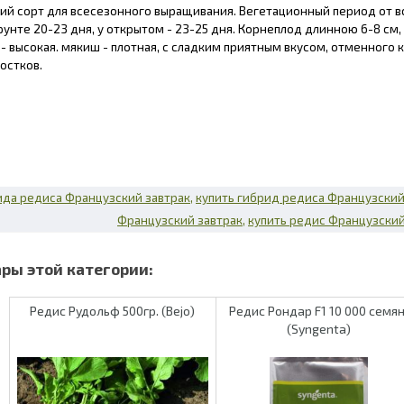
ний сорт для всесезонного выращивания. Вегетационный период от в
унте 20-23 дня, у открытом - 23-25 дня. Корнеплод длинною 6-8 см,
- высокая. мякиш - плотная, с сладким приятным вкусом, отменного к
остков.
ида редиса Французский завтрак
купить гибрид редиса Французский
Французский завтрак
купить редис Французский
Редис Рудольф 500гр. (Bejo)
Редис Рондар F1 10 000 семян
(Syngenta)