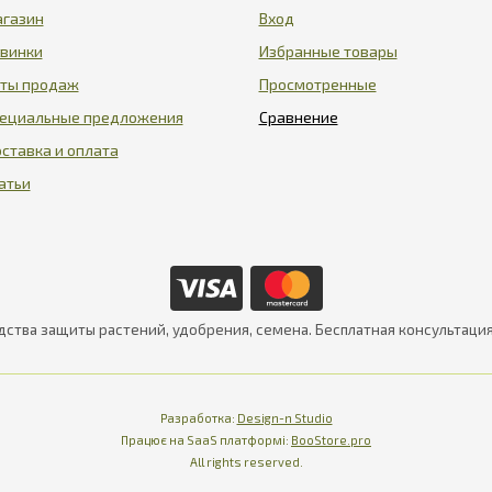
газин
Вход
винки
Избранные товары
ты продаж
Просмотренные
ециальные предложения
ставка и оплата
атьи
дства защиты растений, удобрения, семена. Бесплатная консультаци
Разработка:
Design-n Studio
Працює на SaaS платформі
Платформа для інте
Працює на SaaS платформі:
BooStore.pro
All rights reserved.