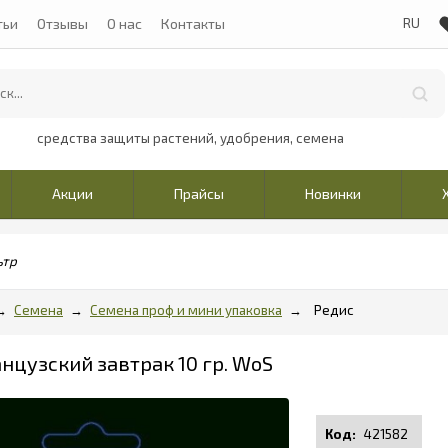
тьи
Отзывы
О нас
Контакты
средства защиты растений, удобрения, семена
Акции
Прайсы
Новинки
ьтр
Семена
Семена проф и мини упаковка
Редис
нцузский завтрак 10 гр. WoS
421582