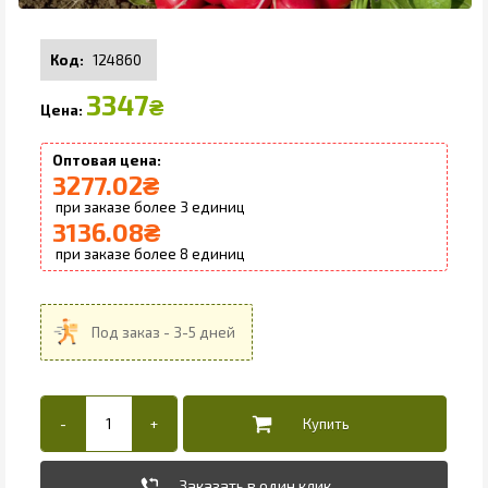
124860
3347
₴
3277.02
₴
3
3136.08
₴
8
Заказать в один клик