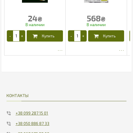
24
568
₴
₴
14.19
532.28
КОНТАКТЫ
+38 099 287 15 01
+38 050 886 87 33