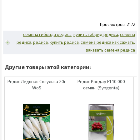
2172
семена гибрида редиса
купить гибрид редиса
семена
редиса
редиса
купить редиса
семена редиса как сажать
заказать семена редиса
Редис Ледяная Сосулька 20г
Редис Рондар F1 10 000
WoS
семян. (Syngenta)