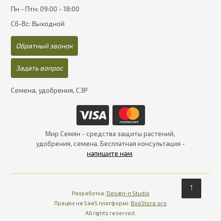
Пн - Птн: 09:00 - 18:00
Сб-Вс: Выходной
Обратный звонок
Задать вопрос
Семена, удобрения, СЗР
Мир Семян - средства защиты растений,
удобрения, семена. Бесплатная консультация -
напишите нам
.
↑
Разработка:
Design-n Studio
Працює на SaaS платформі
Платформа для інте
Працює на SaaS платформі:
BooStore.pro
All rights reserved.