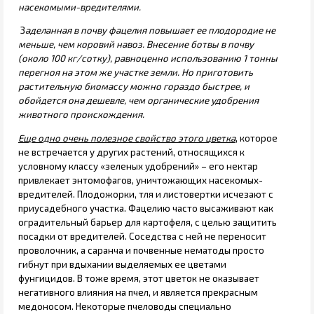
насекомыми-вредителями.
З
аделанная в почву фацелия повышает ее плодородие не
меньше, чем коровий навоз. Внесение ботвы в почву
(около 100 кг/сотку), равноценно использованию 1 тонны
перегноя на этом же участке земли. Но приготовить
растительную биомассу можно гораздо быстрее, и
обойдется она дешевле, чем органические удобрения
животного происхождения.
Еще одно очень полезное свойство этого цветка
, которое
не встречается у других растений, относящихся к
условному классу «зеленых удобрений» – его нектар
привлекает энтомофагов, уничтожающих насекомых-
вредителей. Плодожорки, тля и листовертки исчезают с
приусадебного участка. Фацелию часто высаживают как
оградительный барьер для картофеля, с целью защитить
посадки от вредителей. Соседства с ней не переносит
проволочник, а саранча и почвенные нематоды просто
гибнут при вдыхании выделяемых ее цветами
фунгицидов. В тоже время, этот цветок не оказывает
негативного влияния на пчел, и является прекрасным
медоносом. Некоторые пчеловоды специально