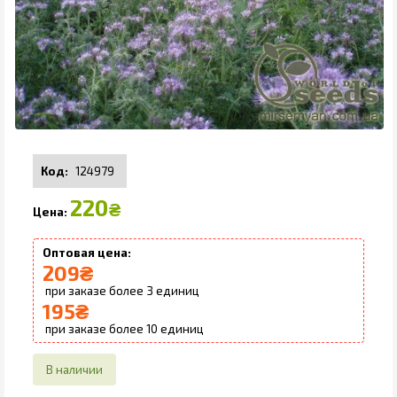
124979
220
₴
209
₴
3
195
₴
10