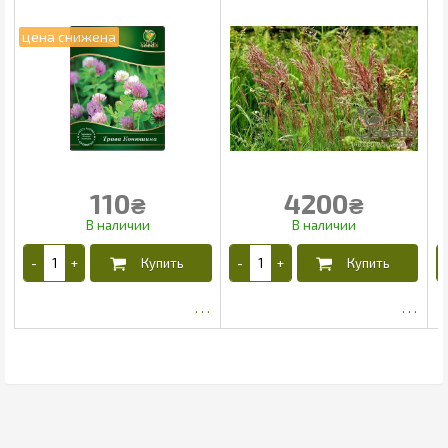
110
4200
₴
₴
93.6
3600