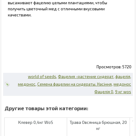
высаживают фацелию целыми плантациями, чтобы
получить цветочный мед с отличными вкусовыми
качествами.
5720
world of seeds
Фацелия -растение сидерат
фацелія
медонос
Семена фацелии на сидераты. Насіння
медонос
Фацелія 0
9 кг wos
Клевер 0,4кг WoS
Трава Овсяница брюшная, 20
Т
кг