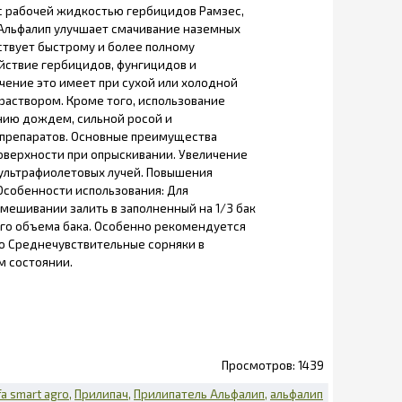
с рабочей жидкостью гербицидов Рамзес,
 Альфалип улучшает смачивание наземных
бствует быстрому и более полному
йствие гербицидов, фунгицидов и
чение это имеет при сухой или холодной
раствором. Кроме того, использование
нию дождем, сильной росой и
 препаратов. Основные преимущества
оверхности при опрыскивании. Увеличение
 ультрафиолетовых лучей. Повышения
Особенности использования: Для
мешивании залить в заполненный на 1/3 бак
ого объема бака. Особенно рекомендуется
ко Среднечувствительные сорняки в
м состоянии.
1439
fa smart agro
Прилипач
Прилипатель Альфалип
альфалип