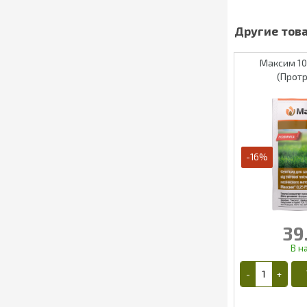
Максим 10
(Прот
-16%
39