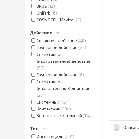
BROS
12
Unifarb
6
COSMOCEL (Mexico)
2
Действие
Сплошное действие
40
Грунтовое действие
25
Селективное
(избирательное) действие
99
Грунтовое действие
8
Селективное
(избирательное) действие
2
Системный
154
Контактный
134
Контактно-системный
114
Описан
Тип
Инсектециди
201