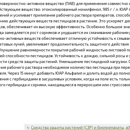
 поверхностно-активное вещество (ПАВ) для применения совместно 
йствующее вещество: этоксилированный нонилфенол, 985 г / л. ЮАР
тений и усиливает прилипание рабочего раствора препаратов, спосо
нию действующих веществ пестицидов в растение. Это ускоряет де
ов, обеспечивает их высокую эффективность. Особенно большое зна
гда замедляется рост сорняков и ухудшается их смачивание рабочим 
но-активных веществ обеспечивает отличную устойчивость к смыва
етовых лучей, увеличивает продолжительность защитного действия
 Улучшение равномерности покрытия рабочей жидкостью листовой п
й способности пестицидов. Устойчивость к дождю, сильной росы и
сти средств защиты растений. Уменьшение пестицидной нагрузки. 
ния рабочего раствора необходимое количество пестицида при пере
еля. Через 15 минут добавить ЮАР Альфалип и долить водой до полн
ения с гербицидами в засушливых условиях, когда на поле есть толь
го гербицида и сорняки, находящиеся в переросшем или стрессово
Средства защиты растений (СЗР) и биопрепараты
al