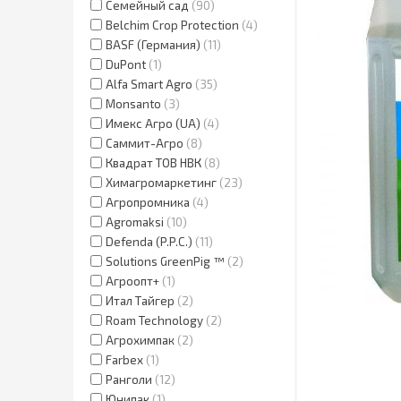
Семейный сад
90
Belchim Crop Protection
4
BASF (Германия)
11
DuPont
1
Alfa Smart Agro
35
Monsanto
3
Имекс Агро (UA)
4
Саммит-Агро
8
Квадрат ТОВ НВК
8
Химагромаркетинг
23
Агропромника
4
Agromaksi
10
Defenda (P.P.C.)
11
Solutions GreenPig ™
2
Агроопт+
1
Итал Тайгер
2
Roam Technology
2
Агрохимпак
2
Farbex
1
Ранголи
12
Юнипак
1