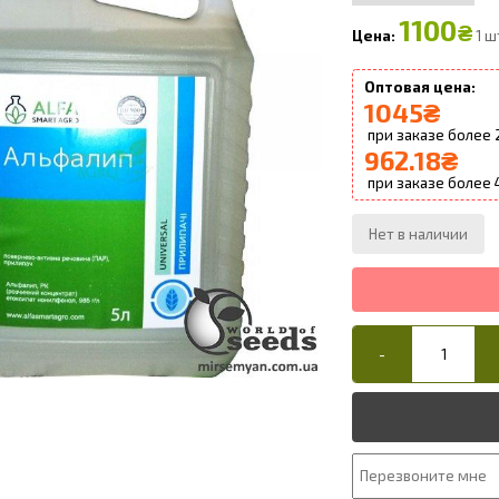
1100
₴
1 ш
1045
₴
962.18
₴