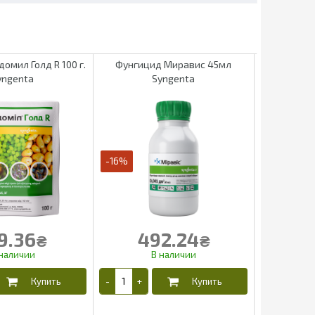
омил Голд R 100 г.
Фунгицид Миравис 45мл
Фунгиц
yngenta
Syngenta
-16%
-16%
9.36
492.24
₴
₴