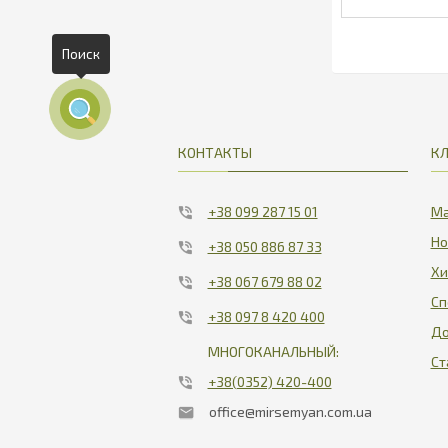
Поиск
2
КОНТАКТЫ
К
+38 099 287 15 01
Ма
Но
+38 050 886 87 33
Хи
+38 067 679 88 02
Сп
+38 097 8 420 400
До
МНОГОКАНАЛЬНЫЙ:
Ст
+38(0352) 420-400
office@mirsemyan.com.ua