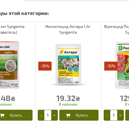
 мл Syngenta
Инсектицид Актара 1,4г
Фунгицид Рид
равитель)
Syngenta
S
-16%
-16%
.48
19.32
12
₴
₴