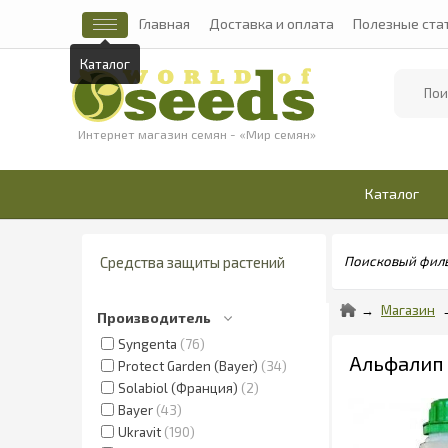
Главная
Доставка и оплата
Полезные ста
Каталог
Найти
Интернет магазин семян - «Мир семян»
Каталог
Средства защиты растений
Поисковый фил
Магазин
Производитель
Syngenta
76
Альфалип 
Protect Garden (Bayer)
34
Solabiol (Франция)
2
Bayer
43
Ukravit
190