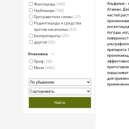
Альфалип -
Фунгициды
148
Атаман. Де
Гербициды
146
частей рас
Протравители семян
37
проникнове
Родентициды и средства
инсектицид
против насекомых
63
погоды, ко
Биопрепараты
20
поверхност
другое
56
ультрафиол
препарата:
Упаковка
проникающе
эффективно
Проф
116
приготовле
Мини
484
опрыскиват
для примен
примененно