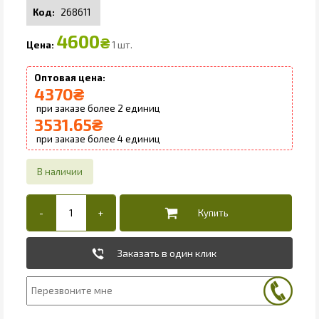
268611
4600
₴
1 шт.
4370
₴
2
3531.65
₴
4
Заказать в один клик