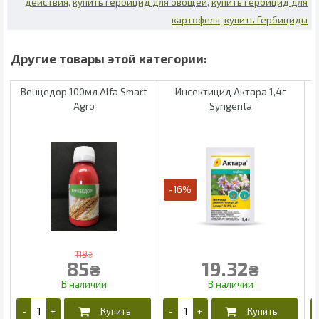
действия
купить гербицид для овощей
купить гербицид для
картофеля
купить Гербициды
Венцедор 100мл Alfa Smart
Инсектицид Актара 1,4г
Agro
Syngenta
-16%
119
₴
85
19.32
₴
₴