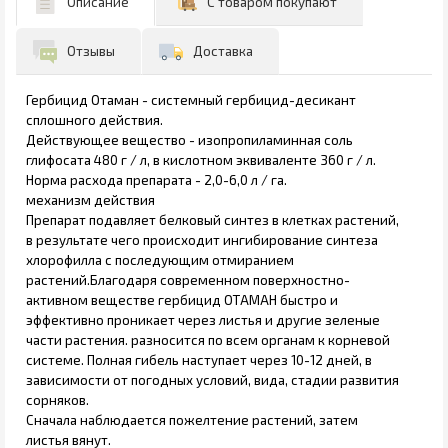
Описание
С товаром покупают
Отзывы
Доставка
Гербицид Отаман - системный гербицид-десикант
сплошного действия.
Действующее вещество - изопропиламинная соль
глифосата 480 г / л, в кислотном эквиваленте 360 г / л.
Норма расхода препарата - 2,0-6,0 л / га.
механизм действия
Препарат подавляет белковый синтез в клетках растений,
в результате чего происходит ингибирование синтеза
хлорофилла с последующим отмиранием
растений.Благодаря современном поверхностно-
активном веществе гербицид ОТАМАН быстро и
эффективно проникает через листья и другие зеленые
части растения. разносится по всем органам к корневой
системе. Полная гибель наступает через 10-12 дней, в
зависимости от погодных условий, вида, стадии развития
сорняков.
Сначала наблюдается пожелтение растений, затем
листья вянут.