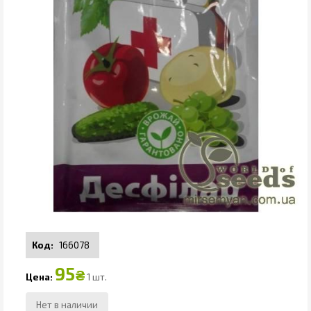
166078
95
₴
1 шт.