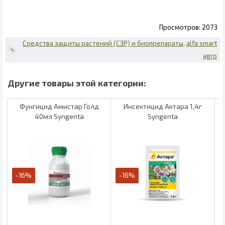
2073
Средства защиты растений (СЗР) и биопрепараты
alfa smart
agro
Фунгицид Амистар Голд
Инсектицид Актара 1,4г
Р
40мл Syngenta
Syngenta
-16%
-16%