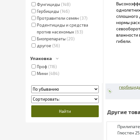
Высокоэффе
Фунгициды
148
однолетних
Гербициды
146
сплошного д
Протравители семян
37
нормы расх
Родентициды и средства
севооборот
против насекомых
63
влажности 
Биопрепараты
20
гибели.
другое
56
Упаковка
Проф
116
Мини
484
гербициды
Прилипат
Глюстен 25