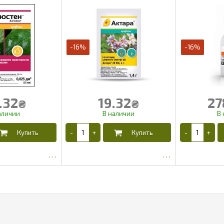
-16%
-16%
.32
19.32
27
₴
₴
5.78
12.89