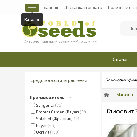
Главная
Доставка и оплата
Полезные ста
Каталог
Найти
Интернет магазин семян - «Мир семян»
Каталог
Средства защиты растений
Поисковый фил
Магазин
Производитель
Syngenta
76
Глифовит 
Protect Garden (Bayer)
34
Solabiol (Франция)
2
Bayer
43
Ukravit
190