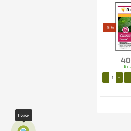
-16%
40
Поиск
2