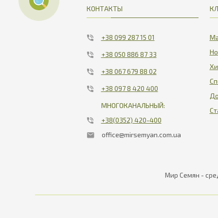
КОНТАКТЫ
К
+38 099 287 15 01
Ма
Но
+38 050 886 87 33
Хи
+38 067 679 88 02
Сп
+38 097 8 420 400
До
МНОГОКАНАЛЬНЫЙ:
Ст
+38(0352) 420-400
office@mirsemyan.com.ua
Мир Семян - сре