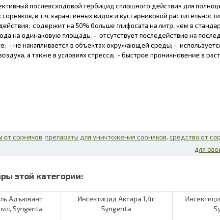
ктивный послевсходовой гербицид сплошного действия для полноц
 сорняков, в т.ч. карантинных видов и кустарниковой растительнос
ействия; содержит на 50% больше глифосата на литр, чем в стандар
ода на одинаковую площадь; - отсутствует последействие на после
е; - не накапливается в объектах окружающей среды; - использует
воздуха, а также в условиях стресса; - быстрое проникновение в ра
 от сорняков
препараты для уничтожения сорняков
средство от со
для ов
ель Адъювант
Инсектицид Актара 1,4г
Инсектици
 мл, Syngenta
Syngenta
S