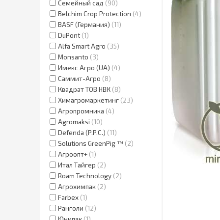
Семейный сад
90
Belchim Crop Protection
4
BASF (Германия)
11
DuPont
1
Alfa Smart Agro
35
Monsanto
3
Имекс Агро (UA)
4
Саммит-Агро
8
Квадрат ТОВ НВК
8
Химагромаркетинг
23
Агропромника
4
Agromaksi
10
Defenda (P.P.C.)
11
Solutions GreenPig ™
2
Агроопт+
1
Итал Тайгер
2
Roam Technology
2
Агрохимпак
2
Farbex
1
Ранголи
12
Юнипак
1