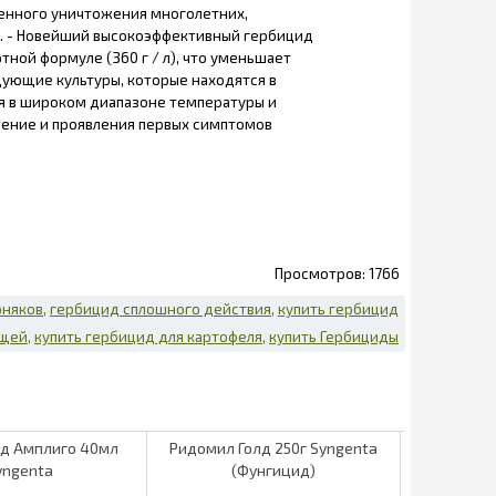
енного уничтожения многолетних,
ти. - Новейший высокоэффективный гербицид
тной формуле (360 г / л), что уменьшает
дующие культуры, которые находятся в
ся в широком диапазоне температуры и
стение и проявления первых симптомов
1766
рняков
гербицид сплошного действия
купить гербицид
ощей
купить гербицид для картофеля
купить Гербициды
д Амплиго 40мл
Ридомил Голд 250г Syngenta
Топаз 
yngenta
(Фунгицид)
(