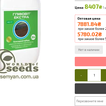
8407
₴
1 
7881.84
₴
5780.02
₴