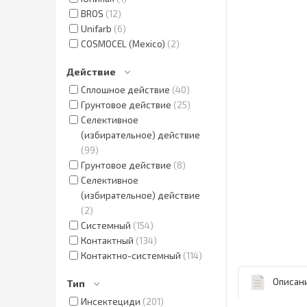
BROS
12
Unifarb
6
COSMOCEL (Mexico)
2
Действие
Сплошное действие
40
Грунтовое действие
25
Селективное
(избирательное) действие
99
Грунтовое действие
8
Селективное
(избирательное) действие
2
Системный
154
Контактный
134
Контактно-системный
114
Описан
Тип
Инсектециди
201