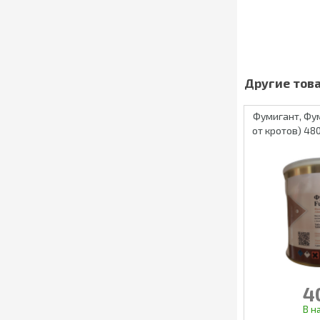
Фумигант, Фу
от кротов) 480
4