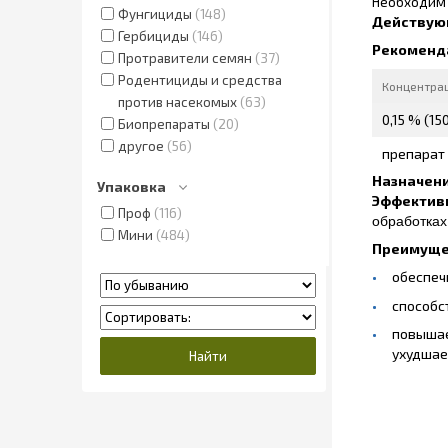
Необходим 
Фунгициды
148
Действую
Гербициды
146
Рекоменд
Протравители семян
37
Родентициды и средства
Концентра
против насекомых
63
0,15 % (15
Биопрепараты
20
другое
56
препарат
Назначени
Упаковка
Эффектив
Проф
116
обработках
Мини
484
Преимуще
обеспеч
способс
повышае
ухудшае