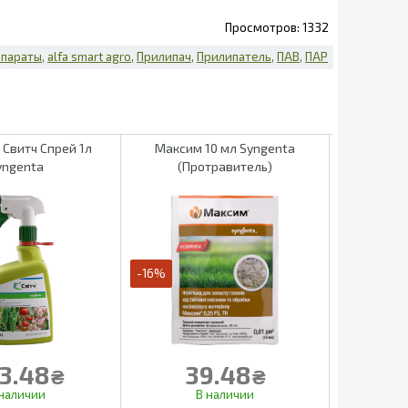
1332
епараты
alfa smart agro
Прилипач
Прилипатель
ПАВ
ПАР
Свитч Спрей 1л
Максим 10 мл Syngenta
Фунгицид Р
yngenta
(Протравитель)
-16%
-16%
3.48
39.48
1
₴
₴