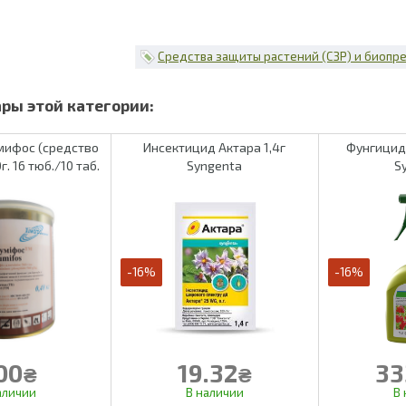
Средства защиты растений (СЗР) и биопр
мифос (средство
Инсектицид Актара 1,4г
Фунгицид 
г. 16 тюб./10 таб.
Syngenta
S
-16%
-16%
00
19.32
33
₴
₴