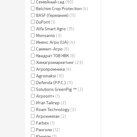
Семейный сад
90
Belchim Crop Protection
4
BASF (Германия)
11
DuPont
1
Alfa Smart Agro
35
Monsanto
3
Имекс Агро (UA)
4
Саммит-Агро
8
Квадрат ТОВ НВК
8
Химагромаркетинг
23
Агропромника
4
Agromaksi
10
Defenda (P.P.C.)
11
Solutions GreenPig ™
2
Агроопт+
1
Итал Тайгер
2
Roam Technology
2
Агрохимпак
2
Farbex
1
Ранголи
12
Юнипак
1