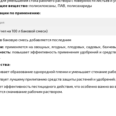
для уменьшения стока рабочего раствора с поверхности листьев и у
щее вещество:
полисилоксаны, ПАВ, полисахариды
ации по применению:
ция
0 мл на 100 л баковой смеси)
 в баковую смесь добавляется последним
е:
применяется на овощных, ягодных, плодовых, садовых, бахчевы
ность:
повышает эффективность применения удобрений и средств
.
ства:
ивает образование однородной пленки и уменьшает стекание рабоч
твует лучшему прилипанию средств защиты растений и удобрений;
т эффективность пестицидного действия, что особенно важно во в
тся смачивание рабочим раствором.