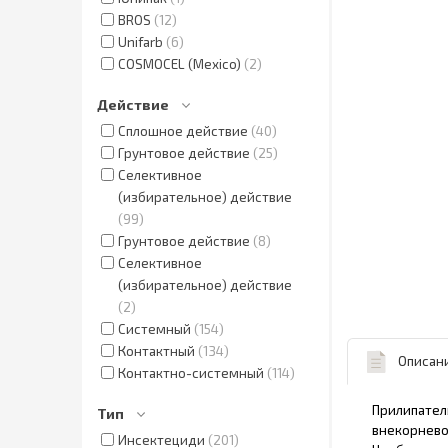
BROS
12
Unifarb
6
COSMOCEL (Mexico)
2
Действие
Сплошное действие
40
Грунтовое действие
25
Селективное
(избирательное) действие
99
Грунтовое действие
8
Селективное
(избирательное) действие
2
Системный
154
Контактный
134
Описан
Контактно-системный
114
Прилипател
Тип
внекорнево
Инсектециди
201