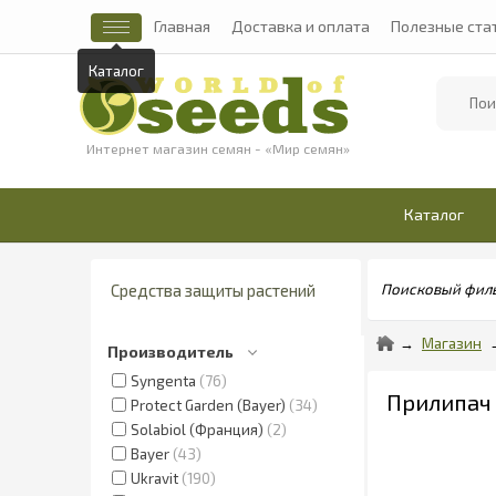
Главная
Доставка и оплата
Полезные ста
Каталог
Найти
Интернет магазин семян - «Мир семян»
Каталог
Средства защиты растений
Поисковый фил
Магазин
Производитель
Syngenta
76
Прилипач 
Protect Garden (Bayer)
34
Solabiol (Франция)
2
Bayer
43
Ukravit
190