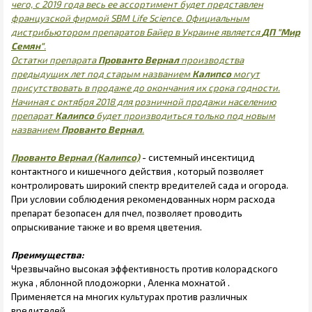
чего, с 2019 года весь ее ассортимент будет представлен
французской фирмой SBM Life Science. Официальным
дистрибьютором препаратов Байер в Украине является
ДП "Мир
Семян"
.
Остатки препарата
Прованто Вернал
производства
предыдущих лет под старым названием
Калипсо
могут
присутствовать в продаже до окончания их срока годности.
Начиная с октября 2018 для розничной продажи населению
препарат
Калипсо
будет производиться только под новым
названием
Прованто Вернал
.
Прованто Вернал (Калипсо)
- системный инсектицид
контактного и кишечного действия , который позволяет
контролировать широкий спектр вредителей сада и огорода.
При условии соблюдения рекомендованных норм расхода
препарат безопасен для пчел, позволяет проводить
опрыскивание также и во время цветения.
Преимущества:
Чрезвычайно высокая эффективность против колорадского
жука , яблонной плодожорки , Аленка мохнатой .
Применяется на многих культурах против различных
вредителей .