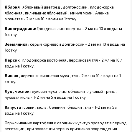
Яблоня
: яблоневый цветоед , долгоносики , плодожорка
яблонная , пилильщик яблоневый , минуя моли , Аленка
мохнатая - 2 мл на 10 л воды на 1сотку .
Виноградники
: Гроздевая листовертка - 2 мл на 10 л воды на
1сотку .
Земляника
: серый корневой долгоносик - 2 мл на 10 л воды на
1сотку .
Персик
: плодожорка восточная , персиковая тля - 2 мл на 10 л
воды на 1 сотку .
Вишня
, черешня : вишневая муха , тля - 2 мл на 10 л воды на 1
сотку.
Лук , чеснок
: луковая муха , листоблошки , луковый трипс ,
луковая моль - 1-2 мл на 5 л воды на 1 сотку.
Капуста
: совки , моль , белянки , блошки , тли - 1-2 мл на 5 л
воды на 1 сотку.
Опрыскивание картофеля и овощных культур проводят в период
вегетации , при появлении первых признаков повреждения