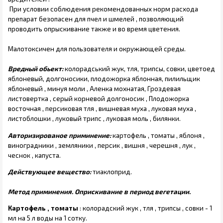
При условии соблюдения рекомендованных норм расхода
препарат безопасен для пчел и шмелей , позволяющий
проводить опрыскивание также и во время цветения.
Малотоксичен для пользователя и окружающей среды.
Вредный обьект:
колорадський жук, тля, трипсы, совки, цветоед
яблоневый, долгоносики, плодожорка яблонная, пилильщик
яблоневый , минуя моли , Аленка мохнатая, Гроздевая
листовертка , серый корневой долгоносик , Плодожорка
восточная , персиковая тля , вишневая муха , луковая муха ,
листоблошки , луковый трипс , луковая моль , билянки.
Авторизированое приминение:
картофель , томаты , яблоня ,
виноградники , земляники , персик , вишня , черешня , лук ,
чеснок , капуста.
Действующее вещество:
тиаклоприд.
Метод приминения. Оприскивание в период вегетации.
Картофель , томаты
: колорадский жук , тля , трипсы , совки - 1
мл на 5 л воды на 1 сотку.