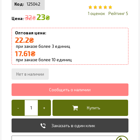
125042
1
5
23
32
₴
₴
22.2
₴
3
17.61
₴
10
Заказать в один клик