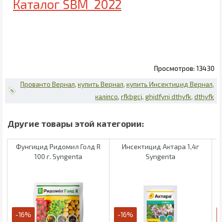
Каталог SBM 2022
13430
Прованто Вернал
купить Вернал
купить Инсектицид Вернал
каліпсо
rfkbgcj
ghjdfynj dthyfk
dthyfk
Фунгицид Ридомил Голд R
Инсектицид Актара 1,4г
100 г. Syngenta
Syngenta
-16%
-16%