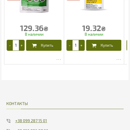
129.36
19.32
₴
₴
95.4
12.89
КОНТАКТЫ
+38 099 287 15 01