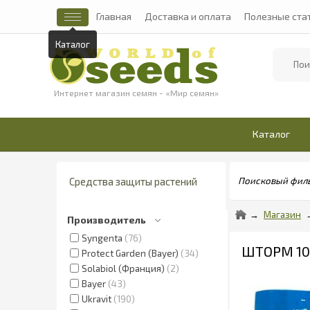
Главная
Доставка и оплата
Полезные ста
Каталог
Найти
Интернет магазин семян - «Мир семян»
Каталог
Средства защиты растений
Поисковый фил
Магазин
Производитель
Syngenta
76
ШТОРМ 10 
Protect Garden (Bayer)
34
Solabiol (Франция)
2
Bayer
43
Ukravit
190