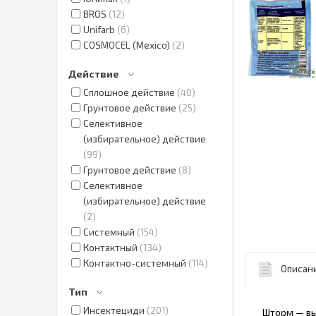
BROS
12
Unifarb
6
COSMOCEL (Mexico)
2
Действие
Сплошное действие
40
Грунтовое действие
25
Селективное
(избирательное) действие
99
Грунтовое действие
8
Селективное
(избирательное) действие
2
Системный
154
Контактный
134
Контактно-системный
114
Описан
Тип
Инсектециди
201
Шторм — вы