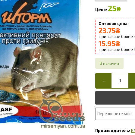
25
₴
23.75
₴
15.95
₴
B