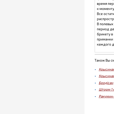
время пер
к моменту
Все остат
распростр
В полевых
период де
брикету в
приманки 
каждого д
Також Вы с
Крысиная
Крысиная
Бродісан
Шторм 1 
Ракумин-