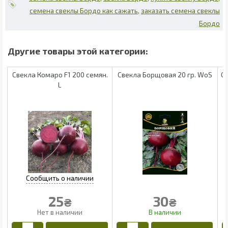
семена свеклы Бордо как сажать
заказать семена свеклы
Бордо
Свекла Комаро F1 200 семян.
Свекла Борщовая 20 гр. WoS
С
L
25
30
₴
₴