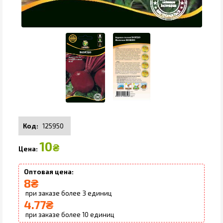
125950
10
₴
8
₴
3
4.77
₴
10