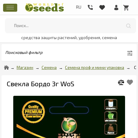
средства защиты растений, удобрения, семена
Поисковый фильтр
Магазин
Семена
Семена проф и мини упаковка
С
Свекла Бордо 3г WoS