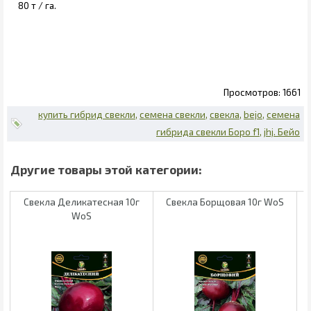
80 т / га.
1661
купить гибрид свекли
семена свекли
свекла
bejo
семена
гибрида свекли Боро f1
jhj. Бейо
Свекла Деликатесная 10г
Свекла Борщовая 10г WoS
WoS