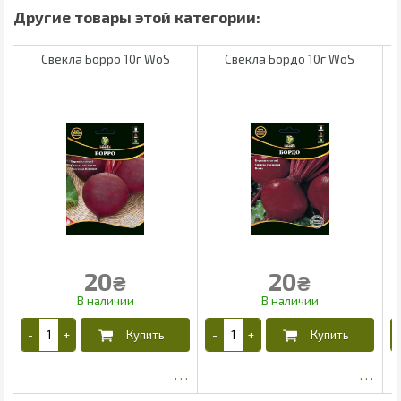
Свекла Борро 10г WoS
Свекла Бордо 10г WoS
С
20
20
₴
₴