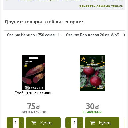
заказать семена свекли
Свекла Карилон 750 семян. L
Свекла Борщовая 20 гр. WoS
С
75
30
₴
₴