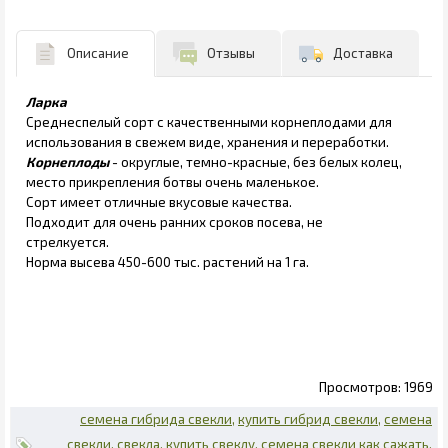
Описание
Отзывы
Доставка
Ларка
Среднеспелый сорт с качественными корнеплодами для
использования в свежем виде, хранения и переработки.
Корнеплоды
- округлые, темно-красные, без белых колец,
место прикрепления ботвы очень маленькое.
Сорт имеет отличные вкусовые качества.
Подходит для очень ранних сроков посева, не
стрелкуется.
Норма высева 450-600 тыс. растений на 1 га.
1969
семена гибрида свекли
купить гибрид свекли
семена
свекли
свекла
купить свеклу
семена свекли как сажать