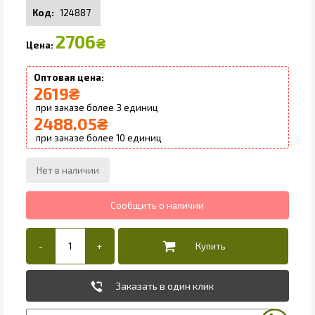
124887
2706
₴
2619
₴
3
2488.05
₴
10
Заказать в один клик