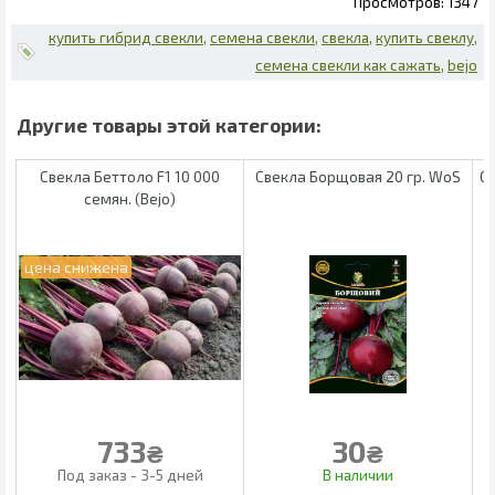
1347
купить гибрид свекли
семена свекли
свекла
купить свеклу
семена свекли как сажать
bejo
Свекла Беттоло F1 10 000
Свекла Борщовая 20 гр. WoS
С
семян. (Bejo)
733
30
₴
₴