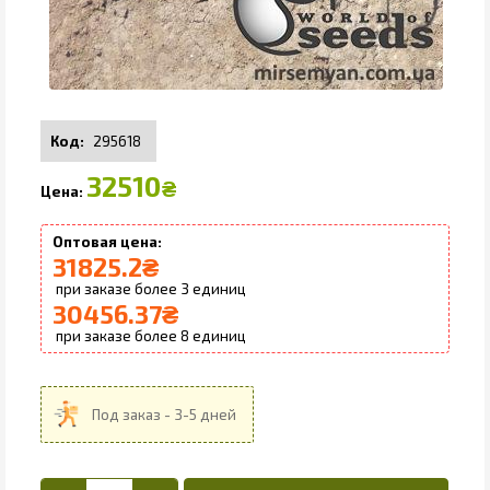
295618
32510
₴
31825.2
₴
3
30456.37
₴
8