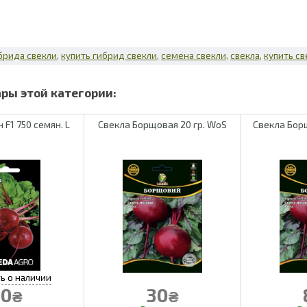
брида свекли
купить гибрид свекли
семена свекли
свекла
купить св
 F1 750 семян. L
Свекла Борщовая 20 гр. WoS
Свекла Бор
0
30
₴
₴