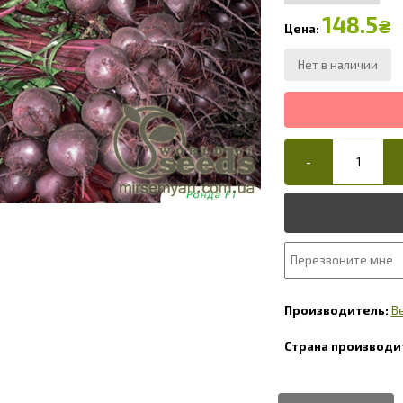
148.5
₴
B