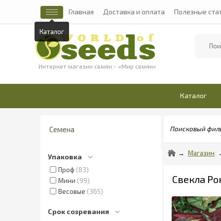
Главная
Доставка и оплата
Полезные ста
Каталог
Найти
Интернет магазин семян - «Мир семян»
Каталог
Семена
Поисковый фил
Магазин
Упаковка
Проф
83
Свекла Рон
Мини
99
Весовые
365
Срок созревания