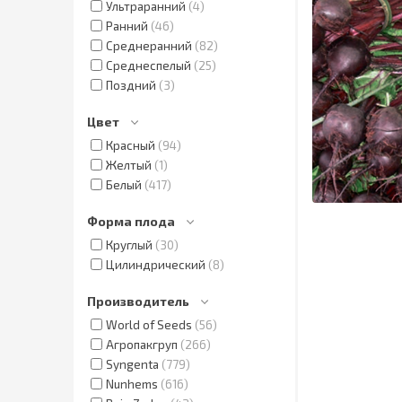
Ультраранний
4
Ранний
46
Среднеранний
82
Среднеспелый
25
Поздний
3
Цвет
Красный
94
Желтый
1
Белый
417
Форма плода
Круглый
30
Цилиндрический
8
Производитель
World of Seeds
56
Агропакгруп
266
Syngenta
779
Nunhems
616