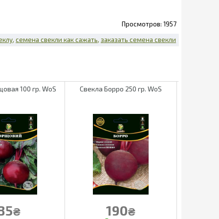
1957
еклу
семена свекли как сажать
заказать семена свекли
щовая 100 гр. WoS
Свекла Борро 250 гр. WoS
Свекла 
85
190
₴
₴