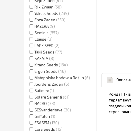
Bejo Zaden
42
Rijk Zwaan
58
Yüksel Seeds
239
Enza Zaden
550
HAZERA
9
Seminis
357
Clause
3
LARK SEED
2
Takii Seeds
77
SAKATA
8
Kitano Seeds
164
Ergon Seeds
46
Małopolska Hodowla Roślin
6
Описан
Joordens Zaden
6
Satimex
1
Ронда F1 -
Solare Sementi
61
теряет вну
НАСКО
33
гладкой ко
SESvanderhave
30
стрелкован
Griffaton
1
ESASEM
130
Cora Seeds
16