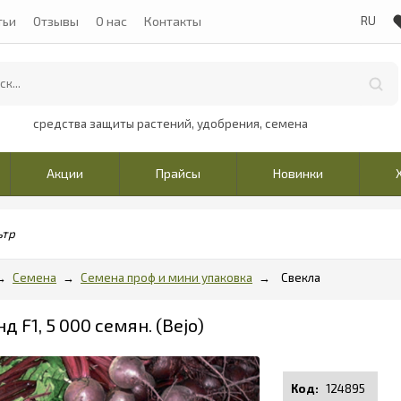
тьи
Отзывы
О нас
Контакты
средства защиты растений, удобрения, семена
Акции
Прайсы
Новинки
ьтр
Семена
Семена проф и мини упаковка
Свекла
д F1, 5 000 семян. (Bejo)
124895