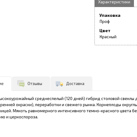
Упаковка
Проф
Цвет
Красный
ие
Отзывы
Доставка
 высокоурожайный среднеспелый (120 дней) гибрид столовой свеклы 
тренней окраски), переработки и свежего рынка. Корнеплоды округл
жицей. Мякоть равномерного интенсивного темно-красного цвета без
ию и церкоспороза.