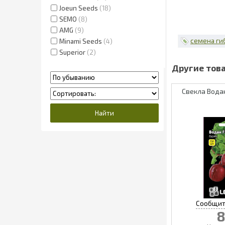
Joeun Seeds
18
SEMO
8
AMG
9
семена ги
Minami Seeds
4
Superior
2
Свекла Водан
8