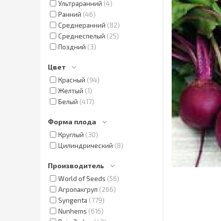
Ультраранний
4
Ранний
46
Среднеранний
82
Среднеспелый
25
Поздний
3
Цвет
Красный
94
Желтый
1
Белый
417
Форма плода
Круглый
30
Цилиндрический
8
Производитель
World of Seeds
56
Агропакгруп
266
Syngenta
779
Nunhems
616