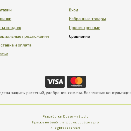
газин
Вход
винки
Избранные товары
ты продаж
Просмотренные
ециальные предложения
ставка и оплата
атьи
дства защиты растений, удобрения, семена. Бесплатная консультаци
Разработка:
Design-n Studio
Працює на SaaS платформі
Платформа для інте
Працює на SaaS платформі:
BooStore.pro
All rights reserved.