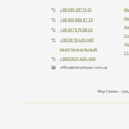
+38 099 287 15 01
Ма
Но
+38 050 886 87 33
Хи
+38 067 679 88 02
Сп
+38 097 8 420 400
До
МНОГОКАНАЛЬНЫЙ:
Ст
+38(0352) 420-400
office@mirsemyan.com.ua
Мир Семян - сре