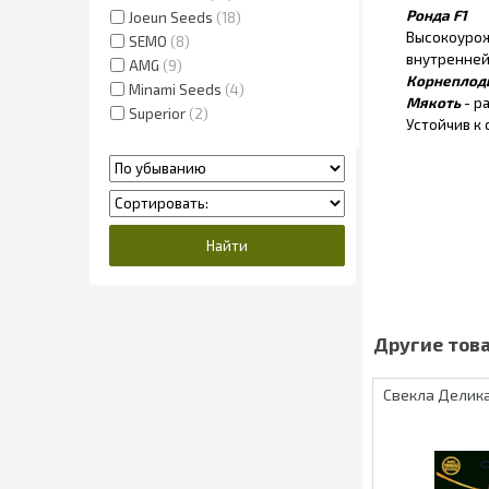
Ронда F1
Joeun Seeds
18
Высокоурож
SEMO
8
внутренней
AMG
9
Корнеплод
Minami Seeds
4
Мякоть
- р
Superior
2
Устойчив к
Свекла Делик