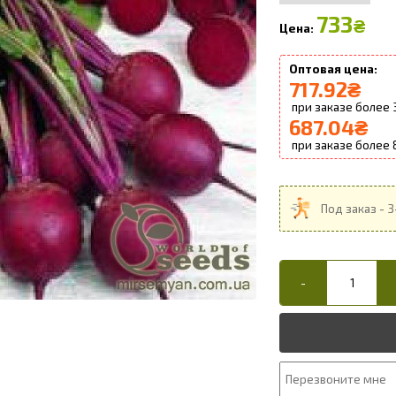
733
₴
717.92
₴
687.04
₴