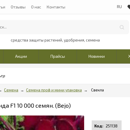
тьи
Отзывы
О нас
Контакты
средства защиты растений, удобрения, семена
Акции
Прайсы
Новинки
ьтр
Семена
Семена проф и мини упаковка
Свекла
да F1 10 000 семян. (Bejo)
251138