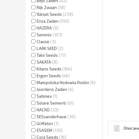
Bejo Zaden
42
Rijk Zwaan
58
Yüksel Seeds
239
Enza Zaden
550
HAZERA
9
Seminis
357
Clause
3
LARK SEED
2
Takii Seeds
77
SAKATA
8
Kitano Seeds
164
Ergon Seeds
46
Małopolska Hodowla Roślin
6
Joordens Zaden
6
Satimex
1
Solare Sementi
61
НАСКО
33
SESvanderhave
30
Griffaton
1
Описан
ESASEM
130
Cora Seeds
16