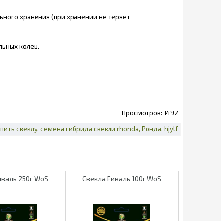
ьного хранения (при хранении не теряет
льных колец.
1492
упить свеклу
семена гибрида свекли rhonda
Ронда
hjylf
иваль 250г WoS
Свекла Риваль 100г WoS
Свекла