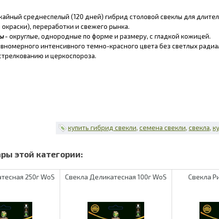
айный среднеспелый (120 дней) гибрид столовой свеклы для длител
 окраски), переработки и свежего рынка.
ы
- округлые, однородные по форме и размеру, с гладкой кожицей.
авномерного интенсивного темно-красного цвета без светлых радиа
 стрелкованию и церкоспороза.
купить гибрид свекли
семена свекли
свекла
к
атесная 250г WoS
Свекла Деликатесная 100г WoS
Свекла Р