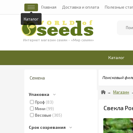
Главная
Доставка и оплата
Полезные ста
Каталог
Найти
Интернет магазин семян - «Мир семян»
Каталог
Семена
Поисковый фил
Магазин
Упаковка
Проф
83
Свекла Рон
Мини
99
Весовые
365
Срок созревания