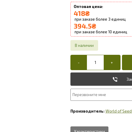
418
₴
3
394.5
₴
10
За
World of Seed