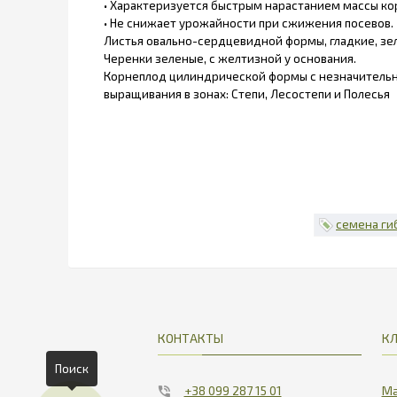
• Характеризуется быстрым нарастанием массы ко
• Не снижает урожайности при сжижения посевов.
Листья овально-сердцевидной формы, гладкие, зел
Черенки зеленые, с желтизной у основания.
Корнеплод цилиндрической формы с незначительны
выращивания в зонах: Степи, Лесостепи и Полесья
семена ги
КОНТАКТЫ
К
Поиск
+38 099 287 15 01
Ма