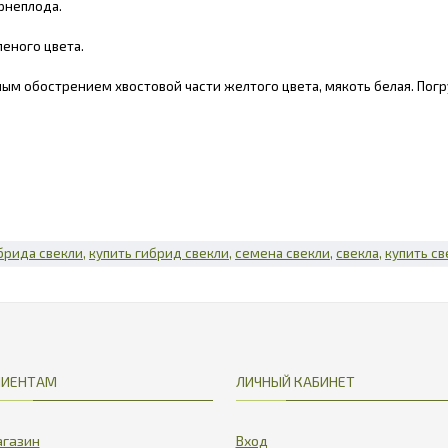
рнеплода.
еного цвета.
м обострением хвостовой части желтого цвета, мякоть белая. Погр
брида свекли
купить гибрид свекли
семена свекли
свекла
купить св
ЛИЕНТАМ
ЛИЧНЫЙ КАБИНЕТ
газин
Вход