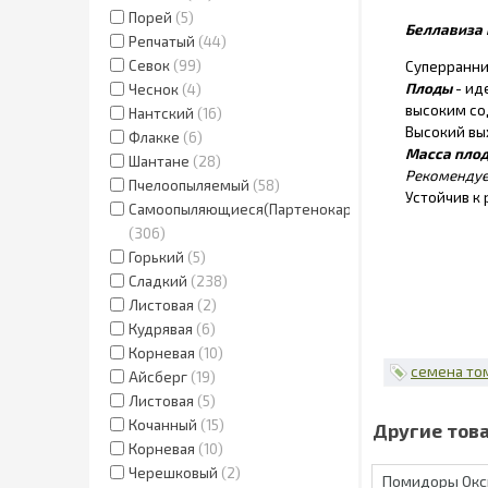
Порей
5
Беллавиза 
Репчатый
44
Севок
99
Суперранни
Плоды
- ид
Чеснок
4
высоким со
Нантский
16
Высокий вы
Флакке
6
Масса пло
Шантане
28
Рекомендуе
Пчелоопыляемый
58
Устойчив к
Самоопыляющиеся(Партенокарпик.)
306
Горький
5
Сладкий
238
Листовая
2
Кудрявая
6
Корневая
10
семена то
Айсберг
19
Листовая
5
Кочанный
15
Корневая
10
Черешковый
2
Помидоры Окс