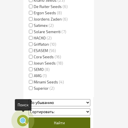
Kitano Seeds
23
De Ruiter Seeds
6
Ergon Seeds
8
Joordens Zaden
6
Satimex
2
Solare Sementi
7
НАСКО
2
Griffaton
10
ESASEM
56
Cora Seeds
16
Joeun Seeds
18
SEMO
8
AMG
1
Minami Seeds
4
Superior
2
Поиск