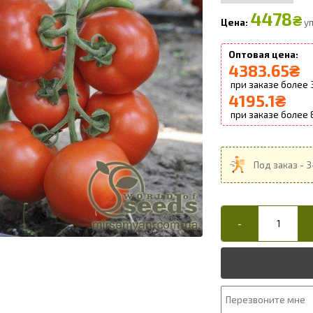
4478
₴
уп
4383.65
₴
4195.1
₴