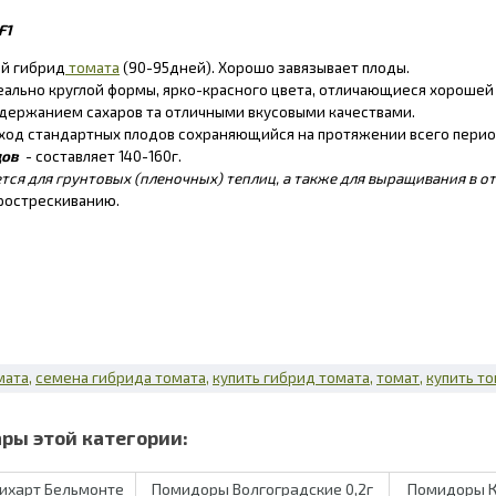
F1
й гибрид
томата
(90-95дней). Хорошо завязывает плоды.
еально круглой формы, ярко-красного цвета, отличающиеся хорошей
держанием сахаров та отличными вкусовыми качествами.
ход стандартных плодов сохраняющийся на протяжении всего пери
дов
- составляет 140-160г.
тся для грунтовых (пленочных) теплиц, а также для выращивания в о
 рострескиванию.
мата
семена гибрида томата
купить гибрид томата
томат
купить т
ихарт Бельмонте
Помидоры Волгоградские 0,2г
Помидоры К