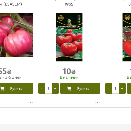
н. (ESASEM)
WoS
0
55
10
₴
₴
43.65
4.03