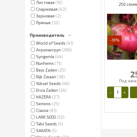
Листовая
10
250 семя
Спаржевая
43
Зерновая
2
Пряные
32
Производитель
-18%
World of Seeds
41
Агропакгруп
266
Syngenta
44
Nunhems
71
Bejo Zaden
25
2
Rijk Zwaan
38
Yüksel Seeds
46
Enza Zaden
24
HAZERA
27
Seminis
25
Clause
61
LARK SEED
52
Takii Seeds
5
SAKATA
5
2