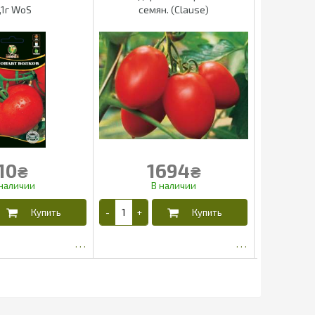
,1г WoS
семян. (Clause)
10
1694
₴
₴
4.03
1587.4