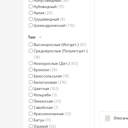
Конусовидный
54
Кубовидный
75
Капия
20
Грушевидный
8
Цилиндрический
170
Тип
Высокорослые (Интдет.)
61
Среднерослые (Полуинтдет.)
18
Низкорослые (Дет.)
63
Броколи
26
Брюссельськая
19
Белоголовая
216
Цветная
102
Кольраби
3
Пекинская
23
Савойская
7
Краснокочанная
12
Описан
Батун
11
Озимий
54