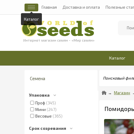
Главная
Доставка и оплата
Полезные ста
Каталог
Найти
Интернет магазин семян - «Мир семян»
Каталог
Семена
Поисковый фил
Магазин
Упаковка
Проф
345
Помидоры 
Мини
247
Весовые
365
Срок созревания