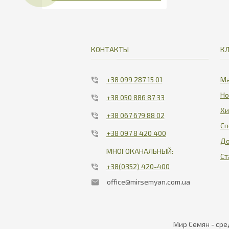
КОНТАКТЫ
К
+38 099 287 15 01
Ма
Но
+38 050 886 87 33
Хи
+38 067 679 88 02
Сп
+38 097 8 420 400
До
МНОГОКАНАЛЬНЫЙ:
Ст
+38(0352) 420-400
office@mirsemyan.com.ua
Мир Семян - сре