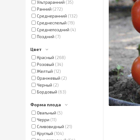
Ультраранний
35
Ранний
272
Среднеранний
132
Среднеспелый
19
Среднепоздний
4
Поздний
7
Цвет
Красный
268
Розовый
34
Желтый
12
Оранжевый
2
Черный
2
Бордовый
63
Форма плода
Овальный
5
Черри
11
Сливовидный
21
Круглый
104