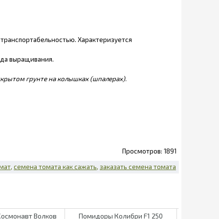
 транспортабельностью. Характеризуется
ода выращивания.
ткрытом грунте на колышках (шпалерах).
1891
омат
семена томата как сажать
заказать семена томата
осмонавт Волков
Помидоры Колибри F1 250
Помидоры О