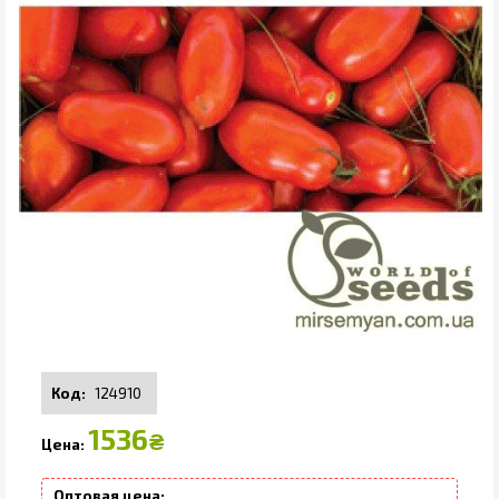
124910
1536
₴