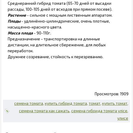
Среднеранний гибрид томата (65-70 дней от высадки
рассады, 100-105 дней от всходов при прямом посеве).
Растение
- сильное с мощным лиственным аппаратом.
Плоды
- удлинённо-цилиндрические, очень плотные,
насыщенно-красного цвета.
Масса плода
- 90-110г.
Предназначение - транспортировка на длинные
дистанции, на длительное сбережение, для любых
переработок.
Дружнее созревание, стойкость к перезреванию.
1909
семена томата
купить гибрид томата
томат
купить томат
семена томата как сажать
семена гибрида томата улісе
улисе