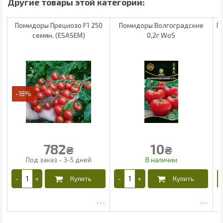
Помидоры Прециозо F1 250
Помидоры Волгоградские
П
семян. (ESASEM)
0,2г WoS
-18%
782
10
₴
₴