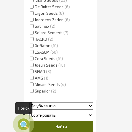
Kitano Seeds
23
De Ruiter Seeds
6
Ergon Seeds
8
Joordens Zaden
6
Satimex
2
Solare Sementi
7
НАСКО
2
Griffaton
10
ESASEM
56
Cora Seeds
16
Joeun Seeds
18
SEMO
8
AMG
1
Minami Seeds
4
Superior
2
Поиск