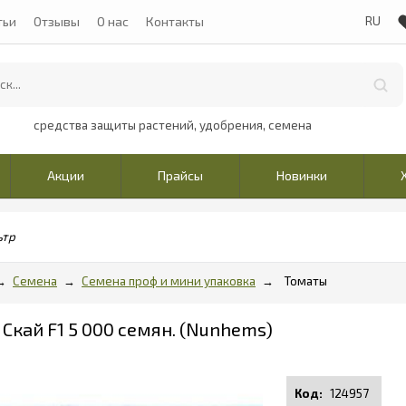
тьи
Отзывы
О нас
Контакты
средства защиты растений, удобрения, семена
Акции
Прайсы
Новинки
ьтр
Семена
Семена проф и мини упаковка
Томаты
 Скай F1 5 000 семян. (Nunhems)
124957