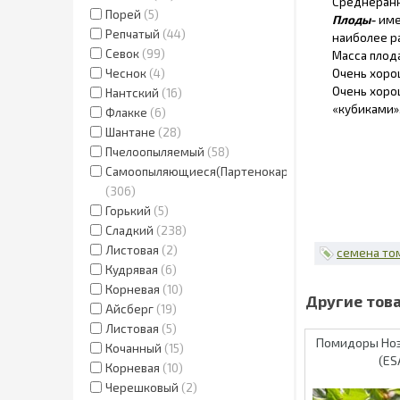
Среднеранн
Порей
5
Плоды-
име
Репчатый
44
наиболее р
Севок
99
Масса плод
Чеснок
4
Очень хоро
Очень хоро
Нантский
16
«кубиками».
Флакке
6
Шантане
28
Пчелоопыляемый
58
Самоопыляющиеся(Партенокарпик.)
306
Горький
5
Сладкий
238
Листовая
2
семена то
Кудрявая
6
Корневая
10
Айсберг
19
Листовая
5
Помидоры Ноэ
Кочанный
15
(E
Корневая
10
Черешковый
2