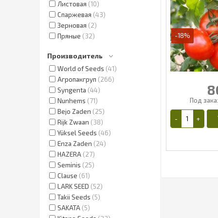
Листовая
10
Спаржевая
43
Зерновая
2
-18%
Пряные
32
Производитель
World of Seeds
41
Агропакгруп
266
8
Syngenta
44
Nunhems
71
Bejo Zaden
25
Rijk Zwaan
38
Yüksel Seeds
46
Enza Zaden
24
HAZERA
27
Seminis
25
Clause
61
8
LARK SEED
52
Takii Seeds
5
SAKATA
5