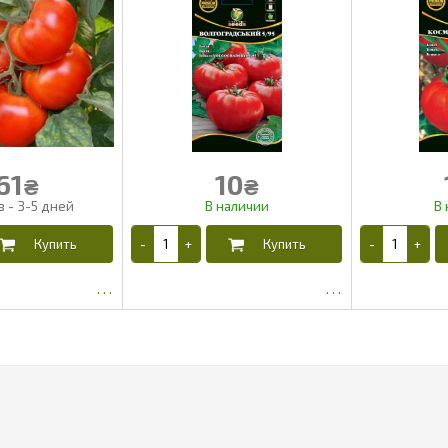
61
10
₴
₴
21.84
4.03