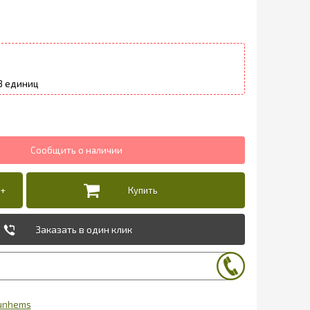
3
Заказать в один клик
unhems