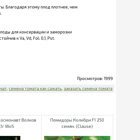
ы. Благодаря этому плод плотнее, чем
.
плоды для консервации и заморозки
ив к Va, Vd, Fol: 0,1, Pst.
1999
омат
семена томата как сажать
заказать семена томата
осмонавт Волков
Помидоры Колибри F1 250
Помидоры О
,1г WoS
семян. (Clause)