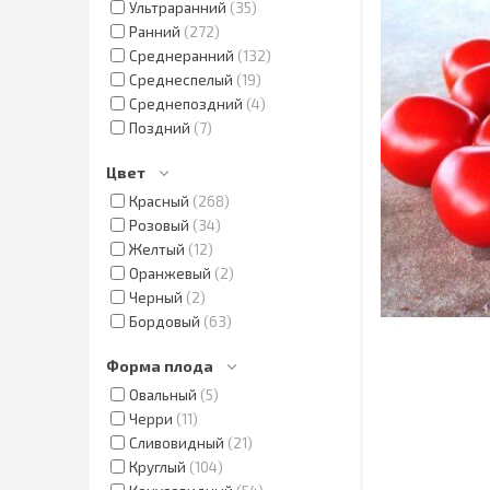
Ультраранний
35
Ранний
272
Среднеранний
132
Среднеспелый
19
Среднепоздний
4
Поздний
7
Цвет
Красный
268
Розовый
34
Желтый
12
Оранжевый
2
Черный
2
Бордовый
63
Форма плода
Овальный
5
Черри
11
Сливовидный
21
Круглый
104