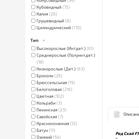
Конусовидный
54
Кубовидный
75
Капия
20
Грушевидный
8
Цилиндрический
170
Тип
Высокорослые (Интдет.)
61
Среднерослые (Полуинтдет.)
18
Низкорослые (Дет.)
63
Броколи
26
Брюссельськая
19
Белоголовая
216
Цветная
102
Кольраби
3
Пекинская
23
Описан
Савойская
7
Краснокочанная
12
Батун
11
Ред Скай F1
Озимий
54