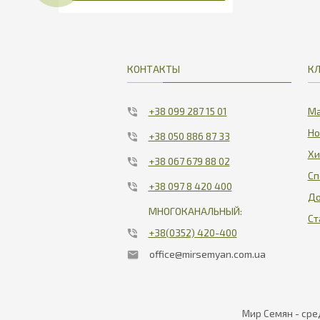
КОНТАКТЫ
К
+38 099 287 15 01
Ма
Но
+38 050 886 87 33
Хи
+38 067 679 88 02
Сп
+38 097 8 420 400
До
МНОГОКАНАЛЬНЫЙ:
Ст
+38(0352) 420-400
office@mirsemyan.com.ua
Мир Семян - сре