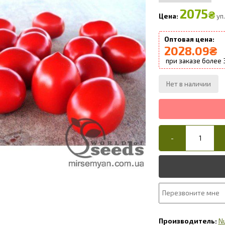
2075
₴
уп.
2028.09
₴
N