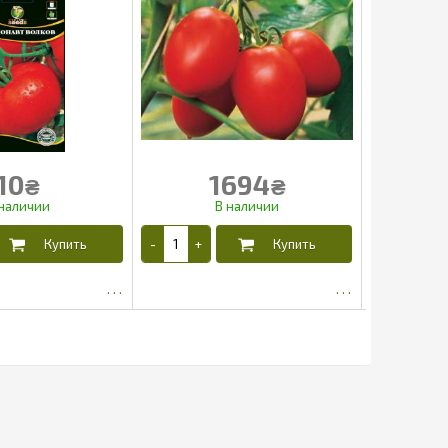
10
1694
₴
₴
4.03
1587.4