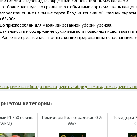
ий гибрид, с кубовидно-округлыми «инновационными» плодами.
ют более плотную, по сравнению с обычными сортами, ткань плацент
аспространенные на рынке сорта. Плод интенсивной красной окраски
а 65-90г
шо приспособлен для механизированной уборки урожая.
шая вязкость и содержание сухих веществ позволяют использовать 
 Растение средней мощности с концентрированным созреванием. Устойч
мата
семена гибрида томата
купить гибрид томата
томат
купить т
ми F1 250 семян.
Помидоры Волгоградские 0,2г
Помидоры К
SASEM)
WoS
0